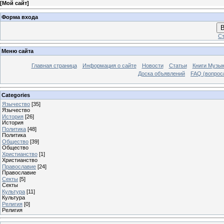
[
Мой сайт
]
Форма входа
В
Ст
Меню сайта
Главная страница
Информация о сайте
Новости
Статьи
Книги Музы
Доска объявлений
FAQ (вопрос/
Categories
Язычество
[35]
Язычество
История
[26]
История
Политика
[48]
Политика
Общество
[39]
Общество
Христианство
[1]
Христианство
Православие
[24]
Православие
Секты
[5]
Секты
Культура
[11]
Культура
Религия
[0]
Религия