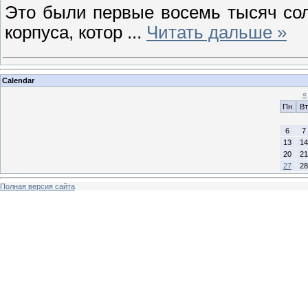
Это были первые восемь тысяч сол
корпуса, котор
...
Читать дальше »
Calendar
«
Пн
Вт
6
7
13
14
20
21
27
28
Полная версия сайта