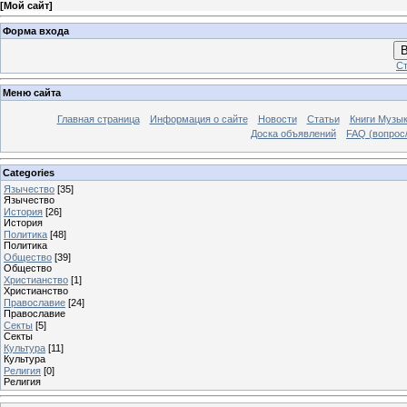
[
Мой сайт
]
Форма входа
В
Ст
Меню сайта
Главная страница
Информация о сайте
Новости
Статьи
Книги Музы
Доска объявлений
FAQ (вопрос/
Categories
Язычество
[35]
Язычество
История
[26]
История
Политика
[48]
Политика
Общество
[39]
Общество
Христианство
[1]
Христианство
Православие
[24]
Православие
Секты
[5]
Секты
Культура
[11]
Культура
Религия
[0]
Религия