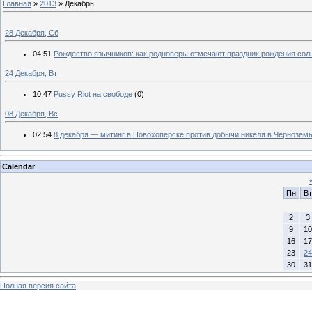
Главная
»
2013
»
Декабрь
28 Декабря, Сб
04:51
Рождество язычников: как родноверы отмечают праздник рождения сол
24 Декабря, Вт
10:47
Pussy Riot на свободе
(0)
08 Декабря, Вс
02:54
8 декабря — митинг в Новохоперске против добычи никеля в Чернозем
Calendar
Пн
Вт
2
3
9
10
16
17
23
24
30
31
Полная версия сайта