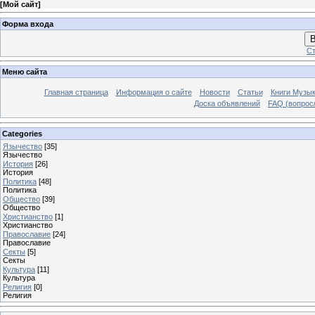
[
Мой сайт
]
Форма входа
В
Ст
Меню сайта
Главная страница
Информация о сайте
Новости
Статьи
Книги Музы
Доска объявлений
FAQ (вопрос/
Categories
Язычество
[35]
Язычество
История
[26]
История
Политика
[48]
Политика
Общество
[39]
Общество
Христианство
[1]
Христианство
Православие
[24]
Православие
Секты
[5]
Секты
Культура
[11]
Культура
Религия
[0]
Религия