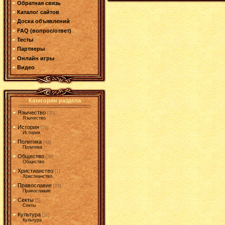
Обратная связь
Каталог сайтов
Доска объявлений
FAQ (вопрос/ответ)
Тесты
Партнеры
Онлайн игры
Видео
Категории раздела
Язычество
[35]
Язычество
История
[26]
История
Политика
[48]
Политика
Общество
[39]
Общество
Христианство
[1]
Христианство
Православие
[24]
Православие
Секты
[5]
Секты
Культура
[11]
Культура