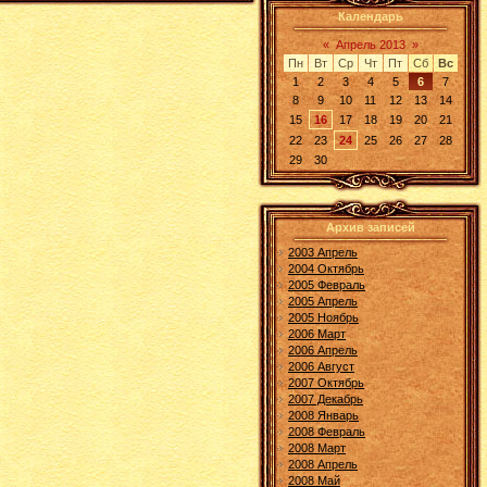
Календарь
«
Апрель 2013
»
Пн
Вт
Ср
Чт
Пт
Сб
Вс
1
2
3
4
5
6
7
8
9
10
11
12
13
14
15
16
17
18
19
20
21
22
23
24
25
26
27
28
29
30
Архив записей
2003 Апрель
2004 Октябрь
2005 Февраль
2005 Апрель
2005 Ноябрь
2006 Март
2006 Апрель
2006 Август
2007 Октябрь
2007 Декабрь
2008 Январь
2008 Февраль
2008 Март
2008 Апрель
2008 Май