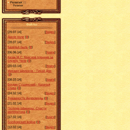
Религия
[0]
Религия
Файлы
[29.07.14]
[
Видео
]
Дикое поле
(
0
)
[28.07.14]
[
Видео
]
Казачья быль
(
0
)
[06.06.14]
[
Книги
]
Казак М.С. Краснов пленник за
службу Чили
(
0
)
[20.03.14]
[
Книги
]
Михаил Шолохов - Тихий Дон
(
0
)
[08.03.14]
[
Книги
]
Богдан Сушинский - Казачья
слава
(
0
)
[24.02.14]
[
Видео
]
Туманность Андромеды
(
0
)
[21.02.14]
[
Видео
]
Господа офицеры. Спасти
императора
(
0
)
[17.02.14]
[
Книги
]
Босфорская война
(
0
)
[12.02.14]
[
Видео
]