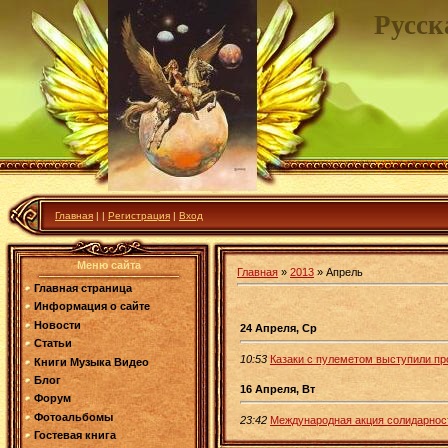
Русск
Главная
|
|
Регистрация
|
Вход
Меню сайта
Главная
»
2013
»
Апрель
Главная страница
Информация о сайте
Новости
24 Апреля, Ср
Статьи
10:53
Казаки с пулеметом выступили пр
Книги Музыка Видео
Блог
16 Апреля, Вт
Форум
Фотоальбомы
23:42
Международная акция солидарност
Гостевая книга