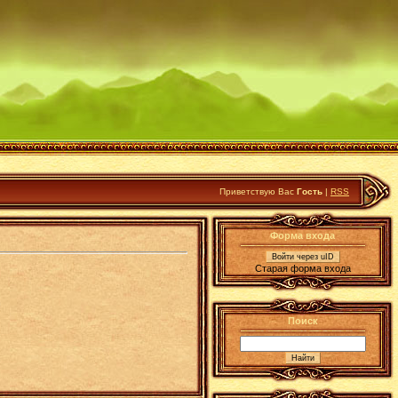
Приветствую Вас
Гость
|
RSS
Форма входа
Войти через uID
Старая форма входа
Поиск