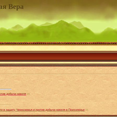
ая Вера
отив добычи никеля
(0)
и в защиту Черноземья и против добычи никеля в Прихоперье
(0)