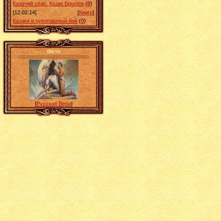
Казачий спас. Казак Брылёв
(
0
)
[12.02.14]
[
Книги
]
Казаки и рукопашный бой
(
0
)
Фото
[
Русская Вера
]