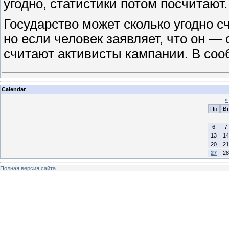
угодно, статистики потом посчитают.
Государство может сколько угодно 
но если человек заявляет, что он — 
считают активисты кампании. В со
Calendar
«
Пн
Вт
6
7
13
14
20
21
27
28
Полная версия сайта