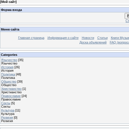
[
Мой сайт
]
Форма входа
В
Ст
Меню сайта
Главная страница
Информация о сайте
Новости
Статьи
Книги Музы
Доска объявлений
FAQ (вопрос/
Categories
Язычество
[35]
Язычество
История
[26]
История
Политика
[48]
Политика
Общество
[39]
Общество
Христианство
[1]
Христианство
Православие
[24]
Православие
Секты
[5]
Секты
Культура
[11]
Культура
Религия
[0]
Религия