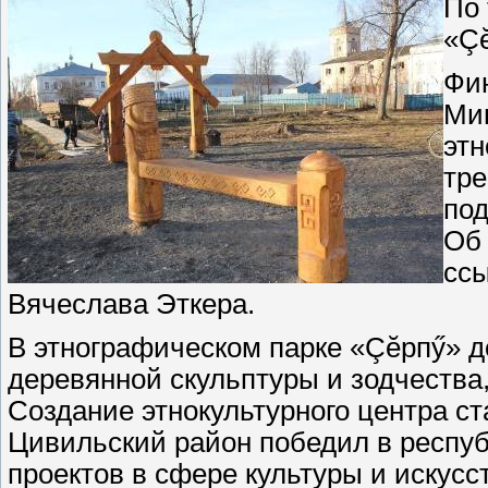
По 
«Ç
Фи
Мин
этн
тре
по
Об 
ссы
Вячеслава Эткера.
В этнографическом парке «Çĕрпӳ» 
деревянной скульптуры и зодчества
Создание этнокультурного центра ст
Цивильский район победил в респу
проектов в сфере культуры и искусс