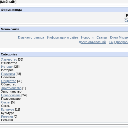
[
Мой сайт
]
Форма входа
В
Ст
Меню сайта
Главная страница
Информация о сайте
Новости
Статьи
Книги Музы
Доска объявлений
FAQ (вопрос/
Categories
Язычество
[35]
Язычество
История
[26]
История
Политика
[48]
Политика
Общество
[39]
Общество
Христианство
[1]
Христианство
Православие
[24]
Православие
Секты
[5]
Секты
Культура
[11]
Культура
Религия
[0]
Религия