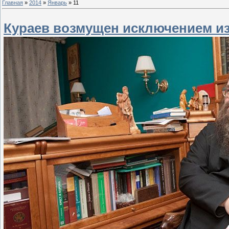
Главная
»
2014
»
Январь
»
11
Кураев возмущен исключением из