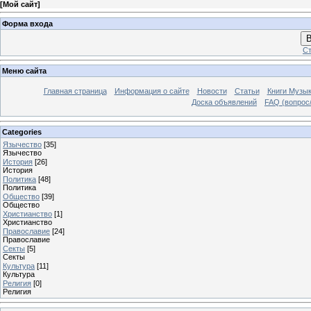
[
Мой сайт
]
Форма входа
В
Ст
Меню сайта
Главная страница
Информация о сайте
Новости
Статьи
Книги Музы
Доска объявлений
FAQ (вопрос/
Categories
Язычество
[35]
Язычество
История
[26]
История
Политика
[48]
Политика
Общество
[39]
Общество
Христианство
[1]
Христианство
Православие
[24]
Православие
Секты
[5]
Секты
Культура
[11]
Культура
Религия
[0]
Религия