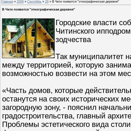
Главная
»
2009
»
Сентябрь
»
29
» В Чите появится "этнографическая деревня"
В Чите появится "этнографическая деревня"
Городские власти со
Читинского ипподром
зодчества
Так муниципалитет 
между территорией, которую занима
возможностью возвести на этом мес
«Часть домов, которые действительн
останутся на своих исторических ме
загородную зону, - пояснил начальн
градостроительства, главный архит
Проблемы эстетического вида столи