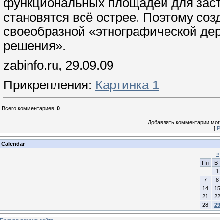
функциональных площадей для заст
становятся всё острее. Поэтому соз
своеобразной «этнографической де
решения».
zabinfo.ru, 29.09.09
Прикрепления
:
Картинка 1
Всего комментариев
:
0
Добавлять комментарии могу
[
Р
Calendar
«
Пн
Вт
1
7
8
14
15
21
22
28
29
Полная версия сайта