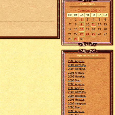
Календарь
«
Сентябрь 2009
»
Пн
Вт
Ср
Чт
Пт
Сб
Вс
1
2
3
4
5
6
7
8
9
10
11
12
13
14
15
16
17
18
19
20
21
22
23
24
25
26
27
28
29
30
Архив записей
2003 Апрель
2004 Октябрь
2005 Февраль
2005 Апрель
2005 Ноябрь
2006 Март
2006 Апрель
2006 Август
2007 Октябрь
2007 Декабрь
2008 Январь
2008 Февраль
2008 Март
2008 Апрель