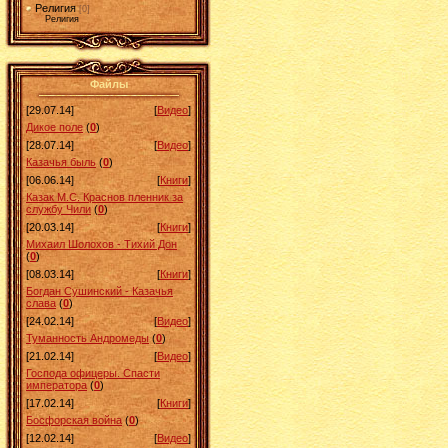
Религия
[0]
Религия
Файлы
[29.07.14]
[
Видео
]
Дикое поле
(
0
)
[28.07.14]
[
Видео
]
Казачья быль
(
0
)
[06.06.14]
[
Книги
]
Казак М.С. Краснов пленник за
службу Чили
(
0
)
[20.03.14]
[
Книги
]
Михаил Шолохов - Тихий Дон
(
0
)
[08.03.14]
[
Книги
]
Богдан Сушинский - Казачья
слава
(
0
)
[24.02.14]
[
Видео
]
Туманность Андромеды
(
0
)
[21.02.14]
[
Видео
]
Господа офицеры. Спасти
императора
(
0
)
[17.02.14]
[
Книги
]
Босфорская война
(
0
)
[12.02.14]
[
Видео
]