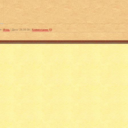
л:
Игорь
|
Дата:
24.09.09
|
Комментарии (0)