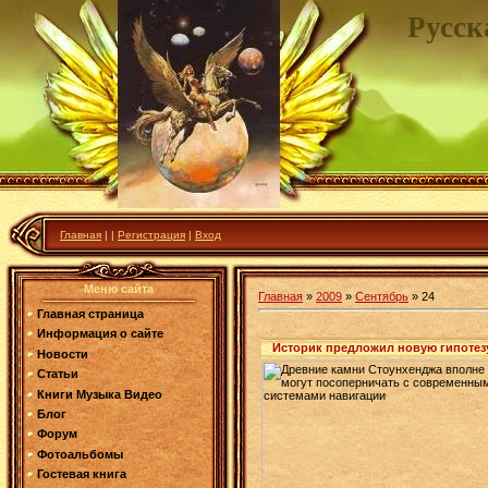
Русск
Главная
|
|
Регистрация
|
Вход
Меню сайта
Главная
»
2009
»
Сентябрь
»
24
Главная страница
Информация о сайте
Историк предложил новую гипотез
Новости
Статьи
Книги Музыка Видео
Блог
Форум
Фотоальбомы
Гостевая книга