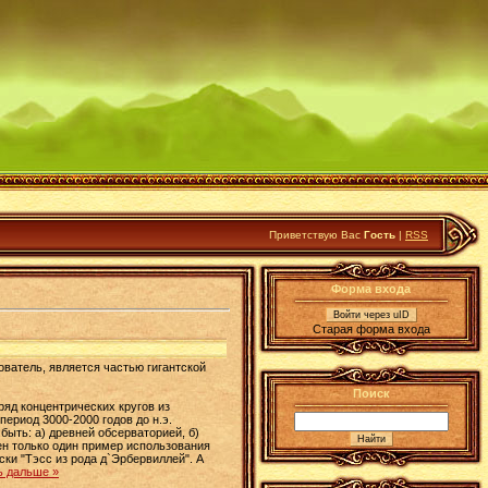
Приветствую Вас
Гость
|
RSS
Форма входа
Войти через uID
Старая форма входа
ватель, является частью гигантской
Поиск
ряд концентрических кругов из
ериод 3000-2000 годов до н.э.
быть: а) древней обсерваторией, б)
н только один пример использования
ки "Тэсс из рода д`Эрбервиллей". А
ь дальше »