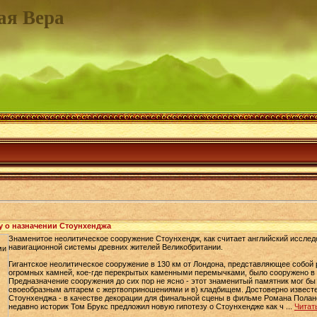
ая Вера
у о назначении Стоунхенджа
Знаменитое неолитическое сооружение Стоунхендж, как считает английский исследо
навигационной системы древних жителей Великобритании.
Гигантское неолитическое сооружение в 130 км от Лондона, представляющее собой 
огромных камней, кое-где перекрытых каменными перемычками, было сооружено в п
Предназначение сооружения до сих пор не ясно - этот знаменитый памятник мог бы 
своеобразным алтарем с жертвоприношениями и в) кладбищем. Достоверно известе
Стоунхенджа - в качестве декорации для финальной сцены в фильме Романа Поланс
недавно историк Том Брукс предложил новую гипотезу о Стоунхендже как ч
...
Читат