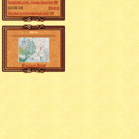
Казачий спас. Казак Брылёв
(
0
)
[12.02.14]
[
Книги
]
Казаки и рукопашный бой
(
0
)
Фото
[
Русская Вера
]