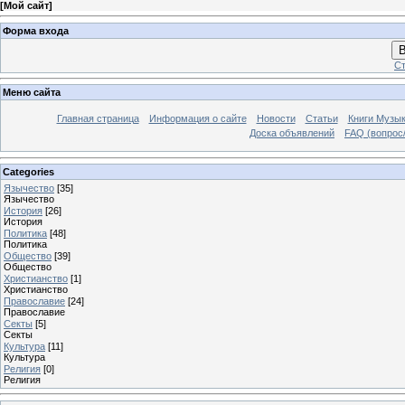
[
Мой сайт
]
Форма входа
В
Ст
Меню сайта
Главная страница
Информация о сайте
Новости
Статьи
Книги Музы
Доска объявлений
FAQ (вопрос/
Categories
Язычество
[35]
Язычество
История
[26]
История
Политика
[48]
Политика
Общество
[39]
Общество
Христианство
[1]
Христианство
Православие
[24]
Православие
Секты
[5]
Секты
Культура
[11]
Культура
Религия
[0]
Религия