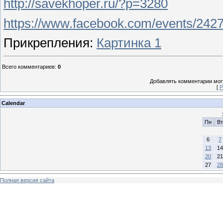
http://savekhoper.ru/
?p=3280
https://www.facebook.com/events/242
Прикрепления
:
Картинка 1
Всего комментариев
:
0
Добавлять комментарии могу
[
Р
Calendar
Пн
Вт
6
7
13
14
20
21
27
28
Полная версия сайта