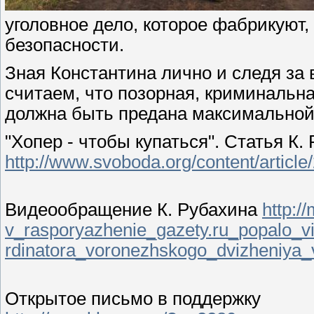
уголовное дело, которое фабрикуют,
безопасности.
Зная Константина лично и следя за
считаем, что позорная, криминальна
должна быть предана максимальной
"Хопер - чтобы купаться". Статья К.
http://www.svoboda.org/
content/article/
Видеообращение К. Рубахина
http:/
v_rasporyazhenie_gazety.ru_
popalo_v
rdinatora_voronezhskogo_dv
izheniya_
Открытое письмо в поддержку