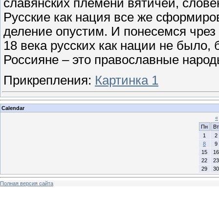
славянских племени вятичей, словен
Русские как нация все же сформиро
деление опустим. И понесемся чрез
18 века русских как нации не было,
Россияне – это православные наро
Прикрепления:
Картинка 1
Calendar
«
Пн
Вт
1
2
8
9
15
16
22
23
29
30
Полная версия сайта