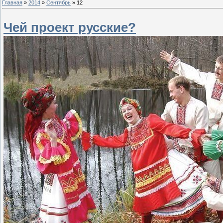
Главная
»
2014
»
Сентябрь
»
12
Чей проект русские?