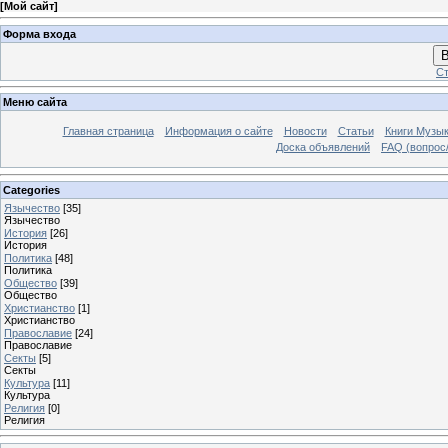
[
Мой сайт
]
Форма входа
В
Ст
Меню сайта
Главная страница
Информация о сайте
Новости
Статьи
Книги Музы
Доска объявлений
FAQ (вопрос/
Categories
Язычество
[35]
Язычество
История
[26]
История
Политика
[48]
Политика
Общество
[39]
Общество
Христианство
[1]
Христианство
Православие
[24]
Православие
Секты
[5]
Секты
Культура
[11]
Культура
Религия
[0]
Религия