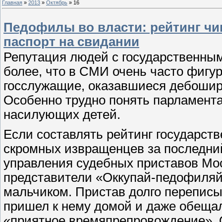
Главная
»
2013
»
Октябрь
»
16
Педофилы во власти: рейтинг чи
паспорт на свидании
Репутация людей с государственны
более, что в СМИ очень часто фигу
госслужащие, оказавшиеся дебошир
Особенно трудно понять парламент
насилующих детей.
Если составлять рейтинг государст
скромных извращенцев за последний
управления судебных приставов Мос
представители «Оккупай-педофиляй
мальчиком. Пристав долго переписы
пришел к нему домой и даже обещал
«приятное времяпрепровождение». О