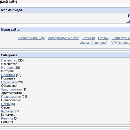
[
Мой сайт
]
Форма входа
В
Ст
Меню сайта
Главная страница
Информация о сайте
Новости
Статьи
Книги Музы
Доска объявлений
FAQ (вопрос/
Categories
Язычество
[35]
Язычество
История
[26]
История
Политика
[48]
Политика
Общество
[39]
Общество
Христианство
[1]
Христианство
Православие
[24]
Православие
Секты
[5]
Секты
Культура
[11]
Культура
Религия
[0]
Религия