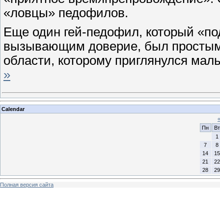
«ловцы» педофилов.
Еще один гей-педофил, который «по
вызывающим доверие, был простым
области, которому приглянулся мал
»
Calendar
Пн
Вт
1
7
8
14
15
21
22
28
29
Полная версия сайта