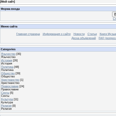
[
Мой сайт
]
Форма входа
В
Ст
Меню сайта
Главная страница
Информация о сайте
Новости
Статьи
Книги Музы
Доска объявлений
FAQ (вопрос/
Categories
Язычество
[35]
Язычество
История
[26]
История
Политика
[48]
Политика
Общество
[39]
Общество
Христианство
[1]
Христианство
Православие
[24]
Православие
Секты
[5]
Секты
Культура
[11]
Культура
Религия
[0]
Религия