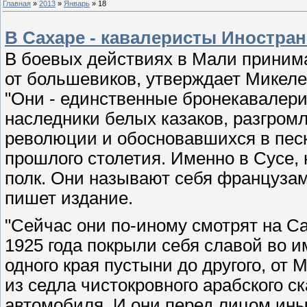
Главная
»
2013
»
Январь
»
18
В Сахаре - кавалеристы Иностран
В боевых действиях в Мали приним
от большевиков, утверждает Микеле 
"Они - единственные бронекавалери
наследники белых казаков, разгром
революции и обосновавшихся в песк
прошлого столетия. Именно в Сусе,
полк. Они называют себя французами 
пишет издание.
"Сейчас они по-иному смотрят на Са
1925 года покрыли себя славой во 
одного края пустыни до другого, от 
из седла чистокровного арабского с
автомобиля. И они перед лицом иных