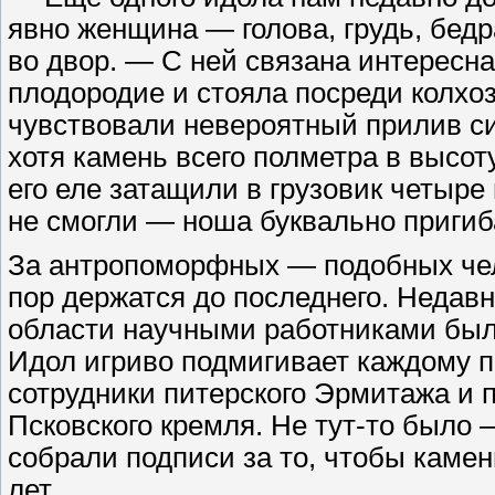
явно женщина — голова, грудь, бе
во двор. — С ней связана интересна
плодородие и стояла посреди колхоз
чувствовали невероятный прилив си
хотя камень всего полметра в высоту
его еле затащили в грузовик четыр
не смогли — ноша буквально пригиба
За антропоморфных — подобных чел
пор держатся до последнего. Недав
области научными работниками была
Идол игриво подмигивает каждому 
сотрудники питерского Эрмитажа и 
Псковского кремля. Не тут-то было
собрали подписи за то, чтобы камен
лет.