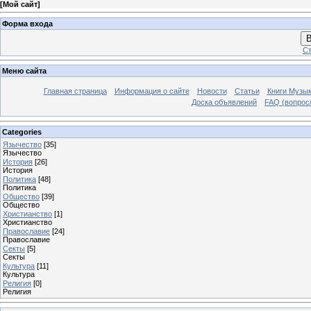
[
Мой сайт
]
Форма входа
В
Ст
Меню сайта
Главная страница
Информация о сайте
Новости
Статьи
Книги Музы
Доска объявлений
FAQ (вопрос/
Categories
Язычество
[35]
Язычество
История
[26]
История
Политика
[48]
Политика
Общество
[39]
Общество
Христианство
[1]
Христианство
Православие
[24]
Православие
Секты
[5]
Секты
Культура
[11]
Культура
Религия
[0]
Религия