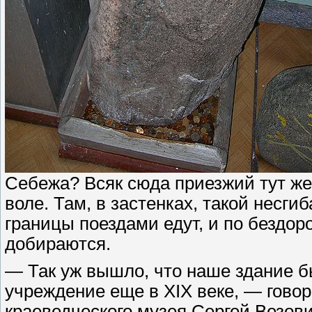
Себежа? Всяк сюда приезжий тут же
воле. Там, в застенках, такой несги
границы поездами едут, и по бездо
добираются.
— Так уж вышло, что наше здание б
учреждение еще в XIX веке, — гово
краеведческого музея Сергей Везов