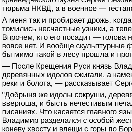
тюрьма НКВД, а в военное — гестапо
А меня так и пробирает дрожь, когд
томились несчастные узники, а тепе
Впрочем, кто его посадит — голова не
вовсе нет. И вообще скульптурные
бы мимо такой в лесу прошла и про
— После Крещения Руси князь Влади
деревянных идолов сжигали, а каме
реки и болота, — рассказывает Серг
"Добрыня же идолы сокруши, деревя
ввергоша, и бысть нечестивым печа
писаниях. Что касается главного язы
Владимир разделался с особой жест
коневу хвосту и влещи с горы по Бо