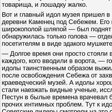
товарища, и лошадку жалко.
Вот и главный идол музея пришел в 
деревни Каменец под Себежем. Его
широкополой шляпой — был поднят и
обнаружилась только голова — отдел
посетителям в виде эдакого мушкете
— Долгое время они просто стояли 
каждого, кого вводили в ворота, — 
идолы таинственным образом выжил
после освобождения Себежа от захв
краеведческий музей. А идолы хоро
стали наезжать видные ученые, иссл
Пестун в былые времена врачевал б
прочих интимных проблем. Тут к идо
Советские лидеры смотрели на это с