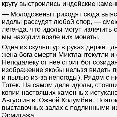
кругу выстроились индейские каме
— Молодожены приходят сюда выясня
идолы рассудят любой спор, — смею
легенда, что идолы могут излечить 
мы находим возле них монеты.
Одна из скульптур в руках держит д
жена бога смерти Миктлантекутли и 
Неподалеку от нее стоит бог созида
изображение якобы нельзя видеть п
и пылью из-за непогоды). Рядом с н
Тотек. На самом деле идолы, стоящ
копии настоящих каменных истуканов
Августин в Южной Колумбии. Поэто
выставочных залах с подлинными ис
Эрмитажа.