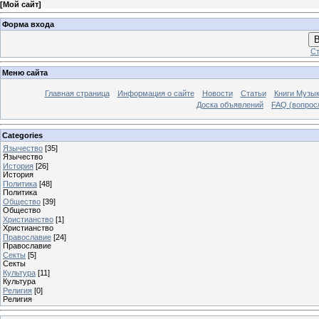
[
Мой сайт
]
Форма входа
В
Ст
Меню сайта
Главная страница
Информация о сайте
Новости
Статьи
Книги Музы
Доска объявлений
FAQ (вопрос/
Categories
Язычество
[35]
Язычество
История
[26]
История
Политика
[48]
Политика
Общество
[39]
Общество
Христианство
[1]
Христианство
Православие
[24]
Православие
Секты
[5]
Секты
Культура
[11]
Культура
Религия
[0]
Религия