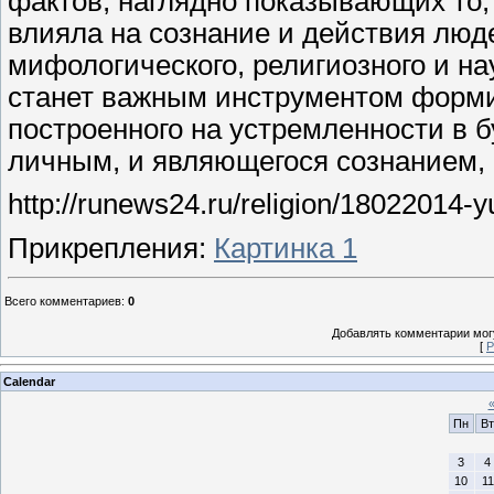
фактов, наглядно показывающих то,
влияла на сознание и действия люд
мифологического, религиозного и н
станет важным инструментом форми
построенного на устремленности в 
личным, и являющегося сознанием, 
http://runews24.ru/religion/18022014-yu
Прикрепления
:
Картинка 1
Всего комментариев
:
0
Добавлять комментарии могу
[
Р
Calendar
Пн
Вт
3
4
10
11