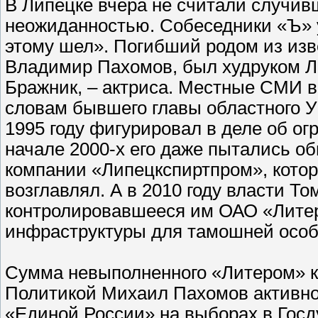
В Липецке вчера не считали случив
неожиданностью. Собеседники «Ъ» у
этому шел». Погибший родом из изв
Владимир Пахомов, был худруком Ли
Бражник, – актриса. Местные СМИ в
словам бывшего главы областного У
1995 году фигурировал в деле об ог
начале 2000-х его даже пытались о
компании «Липецкспиртпром», котор
возглавлял. А в 2010 году власти Т
контролировавшееся им ОАО «Литер»
инфраструктуры для тамошней особ
Сумма невыполненного «Литером» ко
Политикой Михаил Пахомов активно з
«Единой России» на выборах в Госд