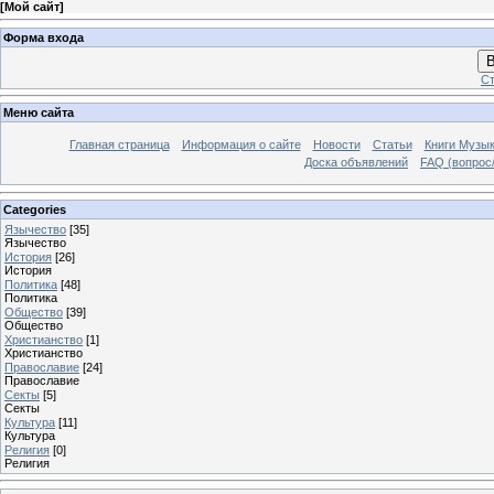
[
Мой сайт
]
Форма входа
В
Ст
Меню сайта
Главная страница
Информация о сайте
Новости
Статьи
Книги Музы
Доска объявлений
FAQ (вопрос/
Categories
Язычество
[35]
Язычество
История
[26]
История
Политика
[48]
Политика
Общество
[39]
Общество
Христианство
[1]
Христианство
Православие
[24]
Православие
Секты
[5]
Секты
Культура
[11]
Культура
Религия
[0]
Религия