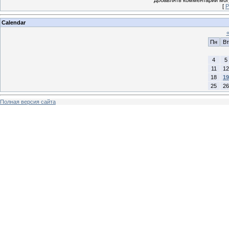
Добавлять комментарии могу
[
Р
Calendar
Пн
Вт
4
5
11
12
18
19
25
26
Полная версия сайта