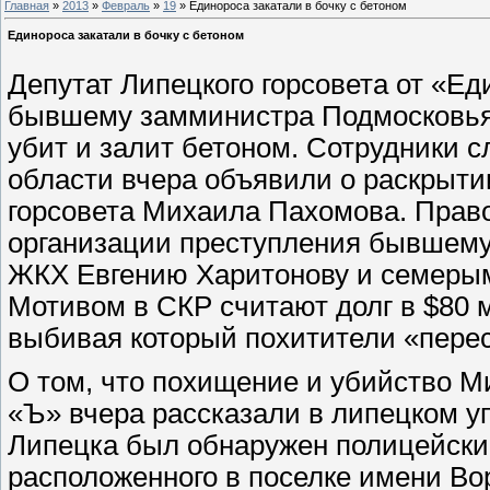
Главная
»
2013
»
Февраль
»
19
» Единороса закатали в бочку с бетоном
Единороса закатали в бочку с бетоном
Депутат Липецкого горсовета от «Ед
бывшему замминистра Подмосковья
убит и залит бетоном. Сотрудники 
области вчера объявили о раскрыти
горсовета Михаила Пахомова. Прав
организации преступления бывшему
ЖКХ Евгению Харитонову и семеры
Мотивом в СКР считают долг в $80 
выбивая который похитители «пере
О том, что похищение и убийство М
«Ъ» вчера рассказали в липецком уп
Липецка был обнаружен полицейским
расположенного в поселке имени Во