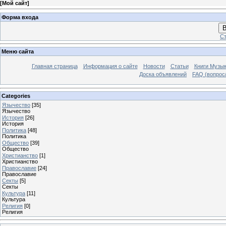
[
Мой сайт
]
Форма входа
В
Ст
Меню сайта
Главная страница
Информация о сайте
Новости
Статьи
Книги Музы
Доска объявлений
FAQ (вопрос/
Categories
Язычество
[35]
Язычество
История
[26]
История
Политика
[48]
Политика
Общество
[39]
Общество
Христианство
[1]
Христианство
Православие
[24]
Православие
Секты
[5]
Секты
Культура
[11]
Культура
Религия
[0]
Религия