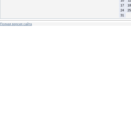
10
11
17
18
24
25
31
Полная версия сайта