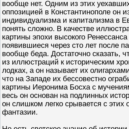
вообще нет. Одним из этих уехавши
оппозицией в Константинополе он из
индивидуализма и капитализма в Евр
понять сложно. В качестве иллюстр
картины эпохи высокого Ренессанса 
появившиеся через сто лет после п
вообще беда. Достаточно сказать, ч
из иллюстраций к историческим хро
лодках, а он называет их олигархам
что на Западе их бессовестно огра
картины Иеронима Босха с мучениям
весь он основан на подлинных истори
он слишком легко срывается с этих
фантазии.
Но есть светское знание об истории