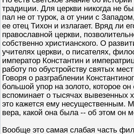
традиции. Для церкви никогда не бы
пал не от турок, а от унии с Западом
ее отец Тихон и излагает. Вряд ли е
православной церкви, позволительно
собственно христианского. О разви
учителях церкви, о писателях, фил
император Константин и императри
работу по обустройству святых мес
Говоря о разграблении Константиноп
большой упор на золото, которое он 
вспоминает о тысячах вывезенных х
это кажется ему несущественным. Мы
вера, какой она была -- об этом он м
Вообще это самая слабая часть фил