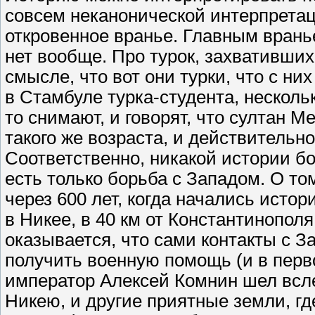
совсем неканонической интерпретац
откровенное вранье. Главным вранье
нет вообще. Про турок, захвативших
смысле, что вот они турки, что с ни
в Стамбуле турка-студента, нескольк
то снимают, и говорят, что султан 
такого же возраста, и действительно 
Соответственно, никакой истории б
есть только борьба с Западом. О том
через 600 лет, когда начались истор
в Никее, в 40 км от Константинополя
оказывается, что сами контакты с 
получить военную помощь (и в перв
император Алексей Комнин шел всле
Никею, и другие приятные земли, г