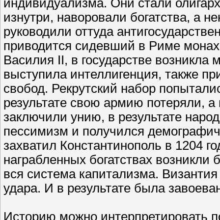
индивидуализма. Они стали олигар
изнутри, наворовали богатства, а н
руководили оттуда антигосударстве
приводится сидевший в Риме монах
Василия II, в государстве возникла
выступила интеллигенция, также п
свобод. Рекрутский набор попытали
результате свою армию потеряли, а
заключили унию, в результате народ
пессимизм и получился демографиче
захватил Константинополь в 1204 го
награбленных богатствах возникли 
вся система капитализма. Византия 
удара. И в результате была завоева
Историю можно интерпретировать по