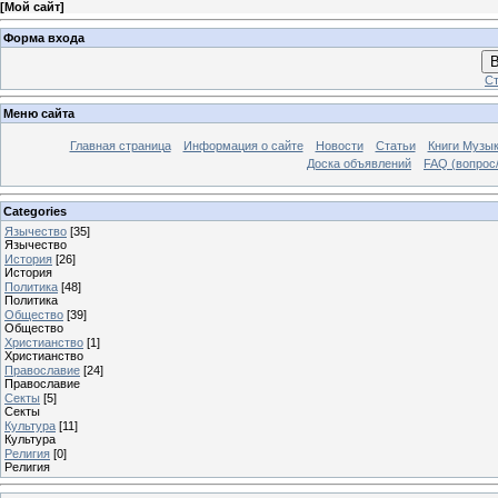
[
Мой сайт
]
Форма входа
В
Ст
Меню сайта
Главная страница
Информация о сайте
Новости
Статьи
Книги Музы
Доска объявлений
FAQ (вопрос/
Categories
Язычество
[35]
Язычество
История
[26]
История
Политика
[48]
Политика
Общество
[39]
Общество
Христианство
[1]
Христианство
Православие
[24]
Православие
Секты
[5]
Секты
Культура
[11]
Культура
Религия
[0]
Религия