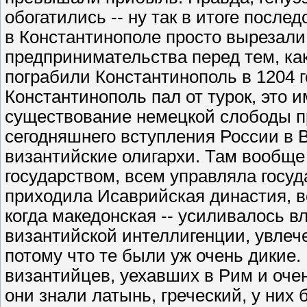
обогатились -- ну так в итоге после
в Константинополе просто вырезали.
предпринимательства перед тем, как
пограбили Константинополь в 1204 го
Константинополь пал от турок, это 
существование немецкой слободы п
сегодняшнего вступления России в В
византийские олигархи. Там вообще
государством, всем управляла госуд
приходила Исаврийская династия, в
когда македонская -- усиливалось в
византийской интеллигенции, увлеч
потому что те были уж очень дикие.
византийцев, уехавших в Рим и оче
они знали латынь, греческий, у них 