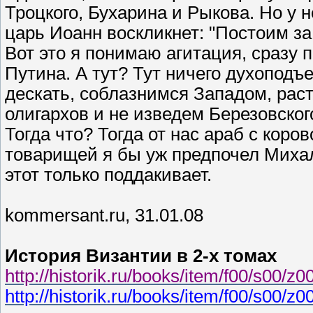
Троцкого, Бухарина и Рыкова. Но у н
царь Иоанн воскликнет: "Постоим за 
Вот это я понимаю агитация, сразу 
Путина. А тут? Тут ничего духоподъе
дескать, соблазнимся Западом, рас
олигархов и не изведем Березовского
Тогда что? Тогда от нас араб с коро
товарищей я бы уж предпочел Михалк
этот только поддакивает.
kommersant.ru, 31.01.08
История Византии в 2-х томах
http://historik.ru/books/item/f00/s00/z
http://historik.ru/books/item/f00/s00/z