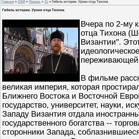
Главная
»
2008
»
Январь
»
31
» Гибель истории. Уроки отца Тихона
Гибель истории. Уроки отца Тихона
Вчера по 2-му 
отца Тихона (Ш
Византии". Это
идеологическое
переживающей 
В фильме расск
великая империя, которая простира
Ближнего Востока и Восточной Евро
государство, университет, науки, ис
Западу Византия отдала иностранн
государственного богатства -- торг
сторонники Запада, соблазнившиеся