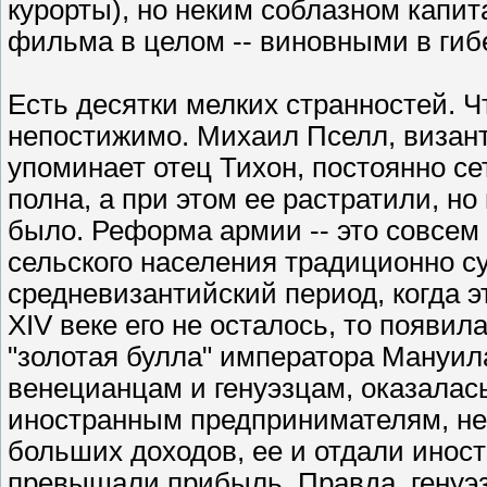
курорты), но неким соблазном капи
фильма в целом -- виновными в гибе
Есть десятки мелких странностей. Чт
непостижимо. Михаил Пселл, византи
упоминает отец Тихон, постоянно сет
полна, а при этом ее растратили, но
было. Реформа армии -- это совсем 
сельского населения традиционно с
средневизантийский период, когда эт
XIV веке его не осталось, то появи
"золотая булла" императора Мануил
венецианцам и генуэзцам, оказалась
иностранным предпринимателям, неп
больших доходов, ее и отдали иност
превышали прибыль. Правда, генуэз