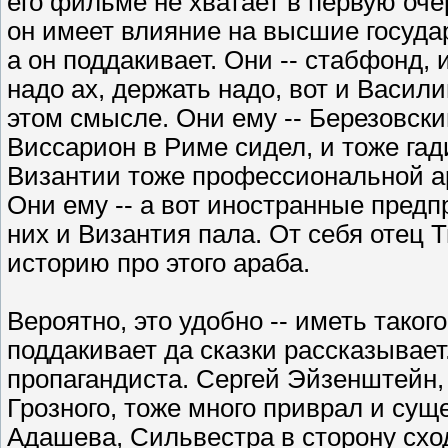
его фильме не хватает в первую оче
он имеет влияние на высшие государ
а он поддакивает. Они -- стабфонд, 
надо ах, держать надо, вот и Васили
этом смысле. Они ему -- Березовский
Виссарион в Риме сидел, и тоже гадил
Византии тоже профессиональной ар
Они ему -- а вот иностранные предпр
них и Византия пала. От себя отец 
историю про этого араба.
Вероятно, это удобно -- иметь таког
поддакивает да сказки рассказывает
пропагандиста. Сергей Эйзенштейн,
Грозного, тоже много приврал и сущ
Адашева, Сильвестра в сторону сх