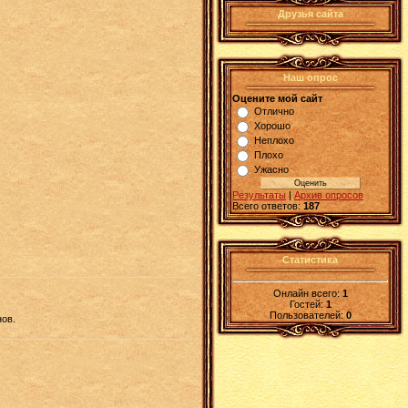
Друзья сайта
Наш опрос
Оцените мой сайт
Отлично
Хорошо
Неплохо
Плохо
Ужасно
Результаты
|
Архив опросов
Всего ответов:
187
Статистика
Онлайн всего:
1
Гостей:
1
Пользователей:
0
нов.