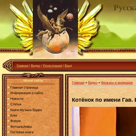
Русск
Главная
|
Видео
|
Регистрация
|
Вход
Меню сайта
Главная
»
Видео
»
Фильмы и анимация
Главная страница
Информация о сайте
Котёнок по имени Гав.
Новости
Статьи
Книги Музыка Видео
Блог
Форум
Фотоальбомы
Гостевая книга