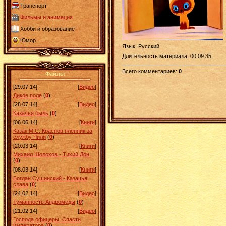
Транспорт
Фильмы и анимация
Хобби и образование
Юмор
Язык
: Русский
Длительность материала
: 00:09:35
Всего комментариев
:
0
Файлы
[29.07.14]
[
Видео
]
Дикое поле
(
0
)
[28.07.14]
[
Видео
]
Казачья быль
(
0
)
[06.06.14]
[
Книги
]
Казак М.С. Краснов пленник за
службу Чили
(
0
)
[20.03.14]
[
Книги
]
Михаил Шолохов - Тихий Дон
(
0
)
[08.03.14]
[
Книги
]
Богдан Сушинский - Казачья
слава
(
0
)
[24.02.14]
[
Видео
]
Туманность Андромеды
(
0
)
[21.02.14]
[
Видео
]
Господа офицеры. Спасти
императора
(
0
)