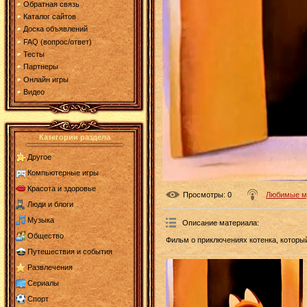
Обратная связь
Каталог сайтов
Доска объявлений
FAQ (вопрос/ответ)
Тесты
Партнеры
Онлайн игры
Видео
Категории раздела
Другое
Компьютерные игры
Красота и здоровье
Просмотры
: 0
Любимые му
Люди и блоги
Музыка
Описание материала
:
Общество
Фильм о приключениях котенка, который
Путешествия и события
Развлечения
Сериалы
Спорт