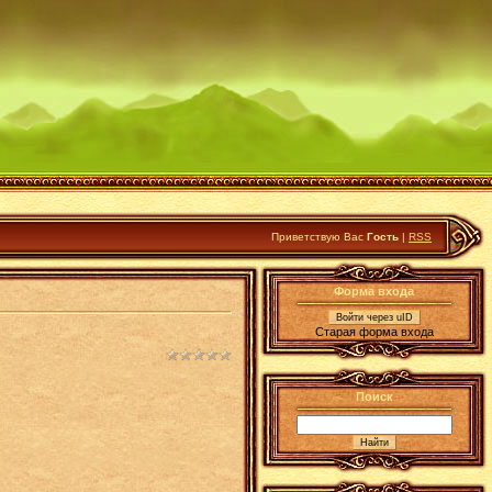
Приветствую Вас
Гость
|
RSS
Форма входа
Войти через uID
Старая форма входа
Поиск