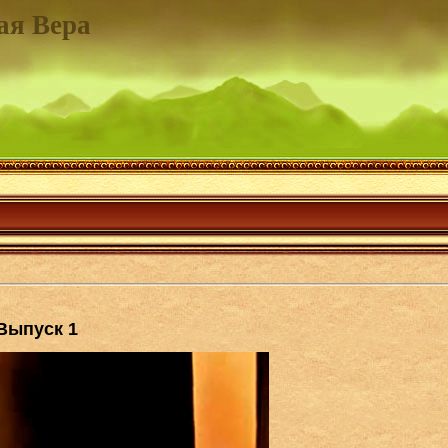
ая Вера
 Выпуск 1