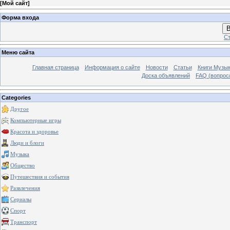
[
Мой сайт
]
Форма входа
В
Ст
Меню сайта
Главная страница
Информация о сайте
Новости
Статьи
Книги Музы
Доска объявлений
FAQ (вопрос/
Categories
Другое
Компьютерные игры
Красота и здоровье
Люди и блоги
Музыка
Общество
Путешествия и события
Развлечения
Сериалы
Спорт
Транспорт