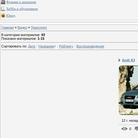
Фильмы и анимация
Хобби и образование
Юмор
Главная
»
Видео
»
Транспорт
В категории материалов
:
93
Показано материалов
:
1-15
Сортировать по
:
Дате
·
Названию
↑
·
Рейтингу
·
Воспроизведения
Audi A3
12 г. назад
0