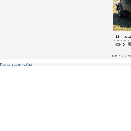
12 г. назад
0
1-15
16-30
3
Полная версия сайта