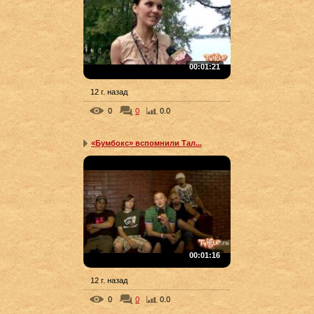
00:01:21
12 г. назад
0
0
0.0
«Бумбокс» вспомнили Тал...
00:01:16
12 г. назад
0
0
0.0