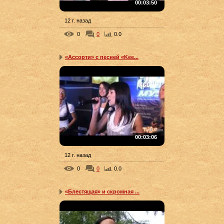
00:03:50
12 г. назад
0
0
0.0
«Ассорти» с песней «Kee...
00:03:06
12 г. назад
0
0
0.0
«Блестящая» и скромная ...