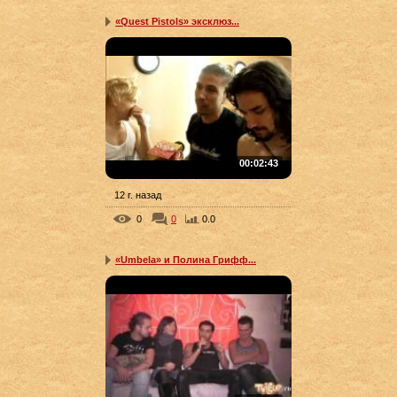
«Quest Pistols» эксклюз...
00:02:43
12 г. назад
0
0
0.0
«Umbela» и Полина Грифф...