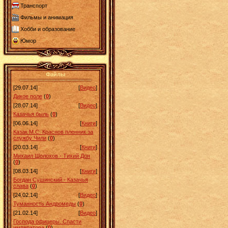
Транспорт
Фильмы и анимация
Хобби и образование
Юмор
Файлы
[29.07.14]
[
Видео
]
Дикое поле
(
0
)
[28.07.14]
[
Видео
]
Казачья быль
(
0
)
[06.06.14]
[
Книги
]
Казак М.С. Краснов пленник за
службу Чили
(
0
)
[20.03.14]
[
Книги
]
Михаил Шолохов - Тихий Дон
(
0
)
[08.03.14]
[
Книги
]
Богдан Сушинский - Казачья
слава
(
0
)
[24.02.14]
[
Видео
]
Туманность Андромеды
(
0
)
[21.02.14]
[
Видео
]
Господа офицеры. Спасти
императора
(
0
)