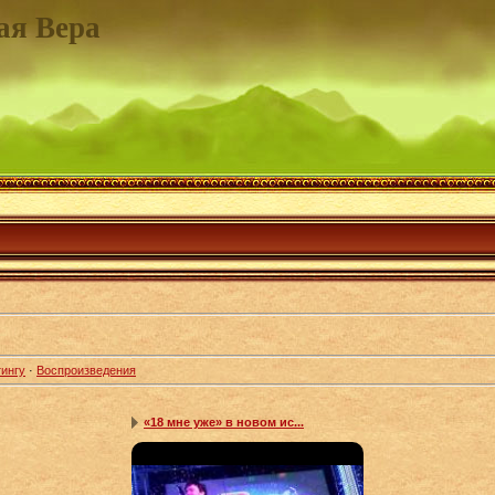
ая Вера
ингу
·
Воспроизведения
«18 мне уже» в новом ис...