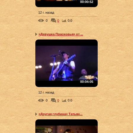
00:00:52
12 г. назад
0
0
0.0
«Девушка Прасковья» от ...
00:04:05
12 г. назад
0
0
0.0
«Другая глубина» Татьян...