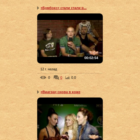
«Бумбокс» стали стали р...
00:02:54
12 г. назад
0
0
0.0
«Виагра» снова в коже