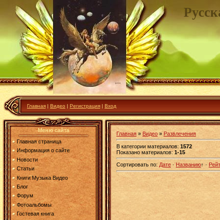
Русск
Главная
|
Видео
|
Регистрация
|
Вход
Меню сайта
Главная
»
Видео
»
Развлечения
Главная страница
В категории материалов
:
1572
Информация о сайте
Показано материалов
:
1-15
Новости
Сортировать по
:
Дате
·
Названию
↑
·
Рейт
Статьи
Книги Музыка Видео
Блог
Форум
Фотоальбомы
Гостевая книга