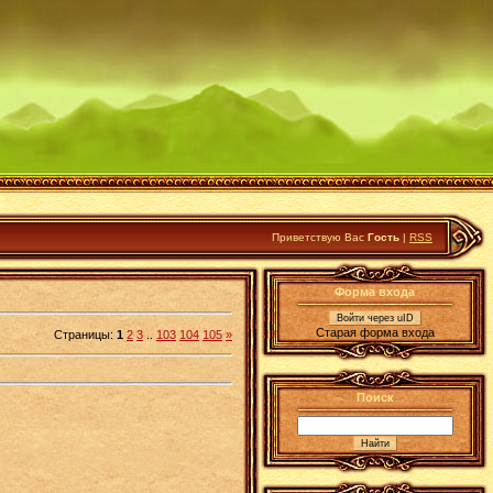
Приветствую Вас
Гость
|
RSS
Форма входа
Войти через uID
Старая форма входа
Страницы
:
1
2
3
..
103
104
105
»
Поиск