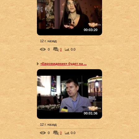
00:03:20
12 г. назад
0
0
0.0
«Евровидение» будет на ...
00:01:36
12 г. назад
0
0
0.0