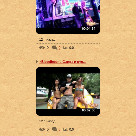
00:04:34
12 г. назад
0
0
0.0
«Bloodhound Gang» и рус...
00:02:06
12 г. назад
0
0
0.0