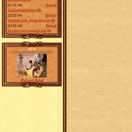
[17.02.14]
[
Книги
]
Босфорская война
(
0
)
[12.02.14]
[
Видео
]
Казачий спас. Казак Брылёв
(
0
)
[12.02.14]
[
Книги
]
Казаки и рукопашный бой
(
0
)
Фото
[
Русская Вера
]