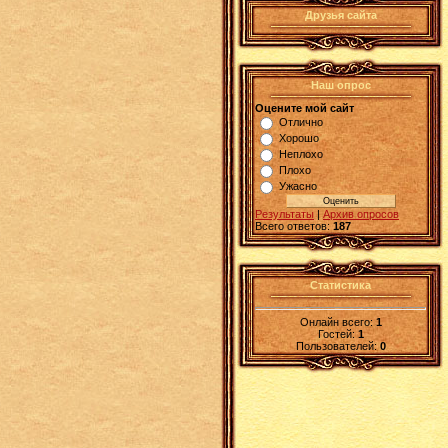
Друзья сайта
Наш опрос
Оцените мой сайт
Отлично
Хорошо
Неплохо
Плохо
Ужасно
Результаты
|
Архив опросов
Всего ответов:
187
Статистика
Онлайн всего:
1
Гостей:
1
Пользователей:
0