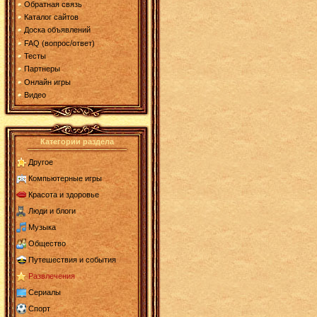
Обратная связь
Каталог сайтов
Доска объявлений
FAQ (вопрос/ответ)
Тесты
Партнеры
Онлайн игры
Видео
Категории раздела
Другое
Компьютерные игры
Красота и здоровье
Люди и блоги
Музыка
Общество
Путешествия и события
Развлечения
Сериалы
Спорт