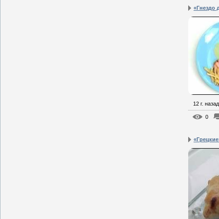
«Гнездо 
12 г. назад
0
«Грецкие