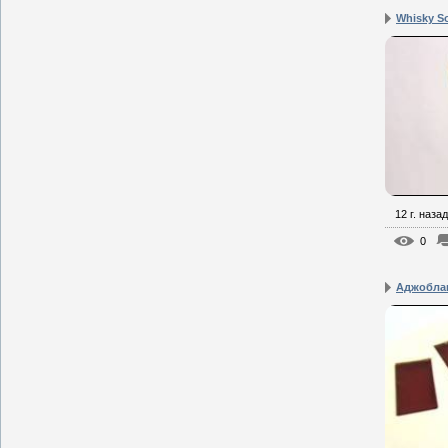
Whisky S
12 г. назад
0
Аджоблан