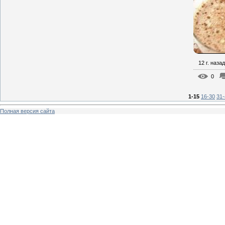
12 г. назад
0
1-15
16-30
31-
Полная версия сайта