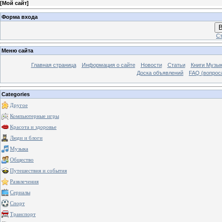
[
Мой сайт
]
Форма входа
В
Ст
Меню сайта
Главная страница
Информация о сайте
Новости
Статьи
Книги Музы
Доска объявлений
FAQ (вопрос/
Categories
Другое
Компьютерные игры
Красота и здоровье
Люди и блоги
Музыка
Общество
Путешествия и события
Развлечения
Сериалы
Спорт
Транспорт