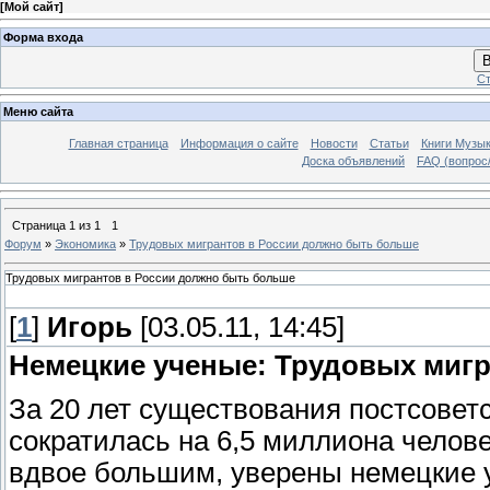
[
Мой сайт
]
Форма входа
В
Ст
Меню сайта
Главная страница
Информация о сайте
Новости
Статьи
Книги Музы
Доска объявлений
FAQ (вопрос/
Страница
1
из
1
1
Форум
»
Экономика
»
Трудовых мигрантов в России должно быть больше
Трудовых мигрантов в России должно быть больше
[
1
]
Игорь
[03.05.11, 14:45]
Немецкие ученые: Трудовых миг
За 20 лет существования постсовет
сократилась на 6,5 миллиона челов
вдвое большим, уверены немецкие 