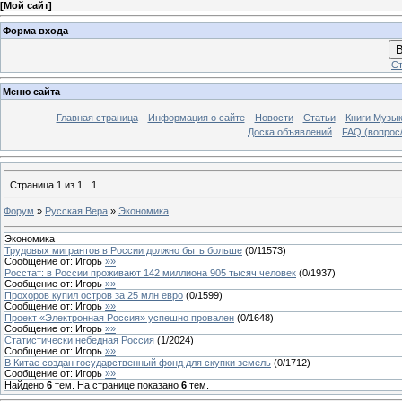
[
Мой сайт
]
Форма входа
В
Ст
Меню сайта
Главная страница
Информация о сайте
Новости
Статьи
Книги Музы
Доска объявлений
FAQ (вопрос/
Страница
1
из
1
1
Форум
»
Русская Вера
»
Экономика
Экономика
Трудовых мигрантов в России должно быть больше
(
0
/
11573
)
Сообщение от:
Игорь
»»
Росстат: в России проживают 142 миллиона 905 тысяч человек
(
0
/
1937
)
Сообщение от:
Игорь
»»
Прохоров купил остров за 25 млн евро
(
0
/
1599
)
Сообщение от:
Игорь
»»
Проект «Электронная Россия» успешно провален
(
0
/
1648
)
Сообщение от:
Игорь
»»
Статистически небедная Россия
(
1
/
2024
)
Сообщение от:
Игорь
»»
В Китае создан государственный фонд для скупки земель
(
0
/
1712
)
Сообщение от:
Игорь
»»
Найдено
6
тем. На странице показано
6
тем.