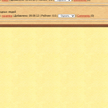
бодных людей
л:
rozamira
| Добавлено: 09.09.12 | Рейтинг:
0.0
|
|
Comments
(0)