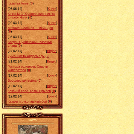
Казачья быль
(
0
)
[06.06.14]
[
Книги
]
Казак М.С. Краснов пленник за
службу Чили
(
0
)
[20.03.14]
[
Книги
]
Михаил Шолохов - Тихий Дон
(
0
)
[08.03.14]
[
Книги
]
Богдан Сушинский - Казачья
слава
(
0
)
[24.02.14]
[
Видео
]
Туманность Андромеды
(
0
)
[21.02.14]
[
Видео
]
Господа офицеры. Спасти
императора
(
0
)
[17.02.14]
[
Книги
]
Босфорская война
(
0
)
[12.02.14]
[
Видео
]
Казачий спас. Казак Брылёв
(
0
)
[12.02.14]
[
Книги
]
Казаки и рукопашный бой
(
0
)
Фото