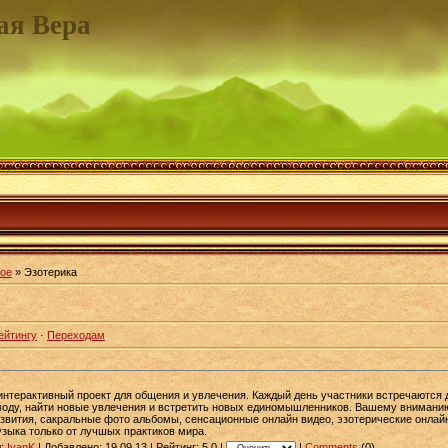
ая Вера
ое
» Эзотерика
ейтингу
·
Переходам
интерактивный проект для общения и увлечения. Каждый день участники встречаются д
воду, найти новые увлечения и встретить новых единомышленников. Вашему вниманию 
вития, сакральные фото альбомы, сенсационные онлайн видео, эзотерические онлай
узыка только от лучшых практиков мира.
л:
IvanK
| Добавлено: 19.09.13 | Рейтинг:
5.0
|
|
Comments
(0)