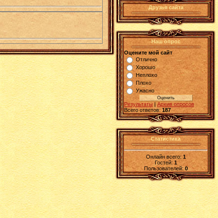
Друзья сайта
Наш опрос
Оцените мой сайт
Отлично
Хорошо
Неплохо
Плохо
Ужасно
Результаты
|
Архив опросов
Всего ответов:
187
Статистика
Онлайн всего:
1
Гостей:
1
Пользователей:
0