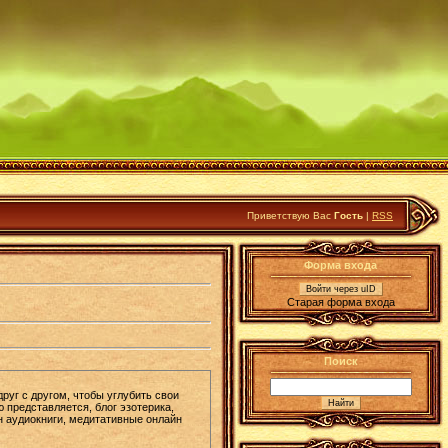
Приветствую Вас
Гость
|
RSS
Форма входа
Войти через uID
Старая форма входа
Поиск
руг с другом, чтобы углубить свои
представляется, блог эзотерика,
н аудиокниги, медитативные онлайн