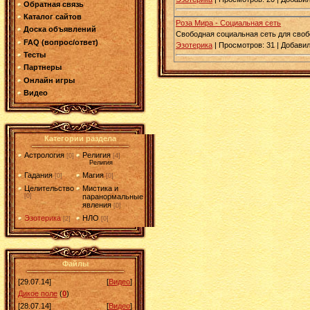
Обратная связь
Каталог сайтов
Роза Мира - Социальная сеть
Доска объявлений
Свободная социальная сеть для сво
FAQ (вопрос/ответ)
Эзотерика
| Просмотров:
31
| Добави
Тесты
Партнеры
Онлайн игры
Видео
Категории раздела
Астрология
Религия
[0]
[4]
Религия
Гадания
Магия
[0]
[0]
Целительство
Мистика и
[0]
паранормальные
явления
[0]
Эзотерика
НЛО
[2]
[0]
Файлы
[29.07.14]
[
Видео
]
Дикое поле
(
0
)
[28.07.14]
[
Видео
]