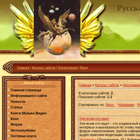
Русск
Главная
|
Каталог сайтов
|
Регистрация
|
Вход
Меню сайта
Главная
»
Каталог сайтов
»
Непознанн
Главная страница
В категории сайтов
:
2
Информация о сайте
Показано сайтов
:
1-2
Новости
Сортировать по
:
Дате
·
Названию
·
Р
Статьи
Книги Музыка Видео
Зов всем кто ищет
Блог
Зов всем кто ищет - это социальный 
Форум
интересы и высказаться по этому по
Фотоальбомы
форум самопознания, группы самораз
аудио практики-медитации, онлайн м
Гостевая книга
Эзотерика
| Просмотров:
20
| Добави