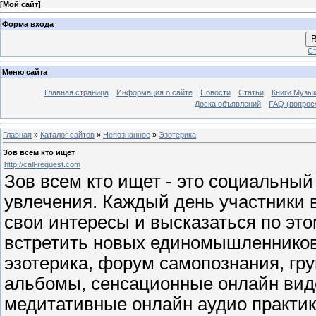
[
Мой сайт
]
Форма входа
В
Ст
Меню сайта
Главная страница
Информация о сайте
Новости
Статьи
Книги Музы
Доска объявлений
FAQ (вопрос/
Главная
»
Каталог сайтов
»
Непознанное
»
Эзотерика
Зов всем кто ищет
http://call-request.com
Зов всем кто ищет - это социальны
увлечения. Каждый день участники в
свои интересы и высказаться по это
встретить новых единомышленников
эзотерика, форум самопознания, гр
альбомы, сенсационные онлайн виде
медитативные онлайн аудио практик