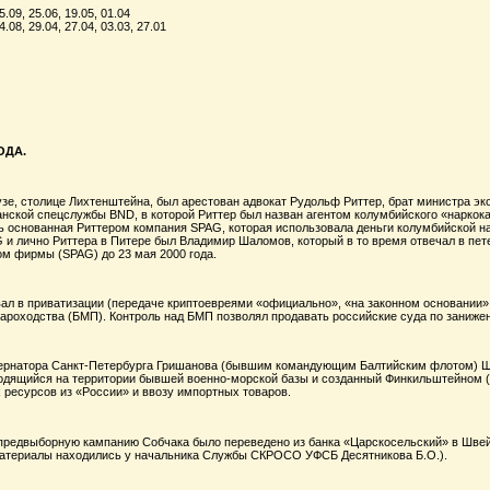
5.09, 25.06, 19.05, 01.04
4.08, 29.04, 27.04, 03.03, 27.01
ОДА.
узе, столице Лихтенштейна, был арестован адвокат Рудольф Риттер, брат министра э
нской спецслужбы BND, в которой Риттер был назван агентом колумбийского «наркока
ь основанная Риттером компания SPAG, которая использовала деньги колумбийской н
 и лично Риттера в Питере был Владимир Шаломов, который в то время отвечал в п
ом фирмы (SPAG) до 23 мая 2000 года.
ал в приватизации (передаче криптоевреями «официально», «на законном основании» в
пароходства (БМП). Контроль над БМП позволял продавать российские суда по заниже
ернатора Санкт-Петербурга Гришанова (бывшим командующим Балтийским флотом) Ш
ходящийся на территории бывшей военно-морской базы и созданный Финкильштейном 
 ресурсов из «России» и ввозу импортных товаров.
а предвыборную кампанию Собчака было переведено из банка «Царскосельский» в Шве
Материалы находились у начальника Службы СКРОСО УФСБ Десятникова Б.О.).