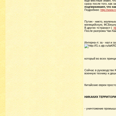
еще местные знают, что
сразу после того, как 
подчеркивают, что на
Подробнее:
http://www.r
Путин - никто, маленьк
милицейскую, ФСБешную
В других «странах» (
h
После разгрома Чан Ка
Интерна-л: за - нал и з
который во всех принц
Сейчас в руководстве К
военную технику и деш
Китайские евреи просто
НИКАКИХ ТЕРРИТОРИ
- уничтожение промышле