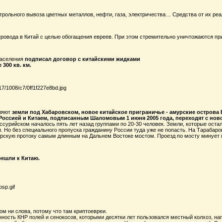
рольного вывоза цветных металлов, нефти, газа, электричества… Средства от их реа
провода в Китай с целью обогащения евреев. При этом стремительно уничтожаются пр
населения
подписал договор с китайскими жидками
300 кв. км.
еляют
земли под Хабаровском, новое китайское приграничье - амурские остров
оссией и Китаем, подписанным Шаломовым 1 июня 2005 года, переходят с нового
сурийском началось пять лет назад группами по 20-30 человек. Земли, которые оста
 Но без специального пропуска гражданину России туда уже не попасть. На Тарабаро
рскую протоку самым длинным на Дальнем Востоке мостом. Проезд по мосту минует
ешли к Китаю.
ом ни слова, потому что там криптоевреи.
нность КНР полей и сенокосов, которыми десятки лет пользовался местный колхоз, н