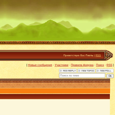
Приветствую Вас
Гость
|
RSS
[
Новые сообщения
·
Участники
·
Правила форума
·
Поиск
·
RSS
]