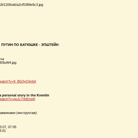
О ПУТИН ПО БАТЮШКЕ - ЭПШТЕЙН
.
ача
m/watch?v=9_BG0yOjm5A
a personal story in the Kremlin
m/watch?v=qoJc7VoEmq0
аввинами (инструктаж):
3.07, 07.05
3.01