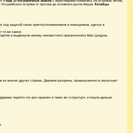
от и
еще 10 пограничных знаков
с иероглифами появились на островах летом,
 Уссурийского острова от протоки до основного русла Амура.
Китайцы
иях под защитой своих криптосоплеменников и помощников, одетых в
т то же самое.
партии и выдвинули никому неизвестного прагматичного Мао Цзедуна,
чем во многих других странах. Деревни разорены, промышленность выпускает
ддержке «крипто-гос-рос-оранов» и таких же «структур», и пошли дальше.
а.