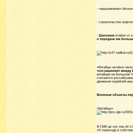
- «крышевание» бесконт
- строительство нефте
-
Шаломов
втайне от 
о передаче им больше 
«Китайцы активно зас
«соглашения» между Р
китайцев на Большом Ус
считаются российскими.
движения кораблей аму
Военные объекты пер
«Китайцы»
В СМИ до сих пор об эт
«О переходе в собстве