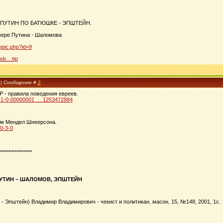
 ПУТИН ПО БАТЮШКЕ - ЭПШТЕЙН.
мере Путина - Шаломова
topic.php?id=9
b....ttp
1 | Сообщение #
2
Р - правила поведения евреев.
/?1-1-0-00000001 … 1253472884
ем Мендел Шнеерсона.
?0-3-0
===========
УТИН – ШАЛОМОВ, ЭПШТЕЙН
- Эпштейн) Владимир Владимирович - чекист и политикан, масон, 15, №148, 2001, 1с.