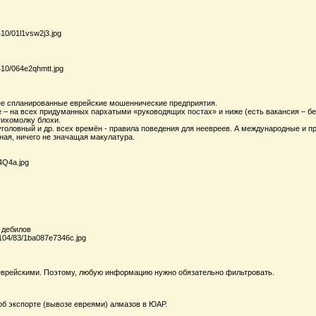
е спланированные еврейские мошеннические предприятия.
 – на всех придуманных пархатыми «руководящих постах» и ниже (есть вакансия – бе
тихомолку блохи.
 уголовный и др. всех времён - правила поведения для неевреев. А международные и
ная, ничего не значащая макулатура.
 дебилов
врейскими. Поэтому, любую информацию нужно обязательно фильтровать.
об экспорте (вывозе евреями) алмазов в ЮАР.