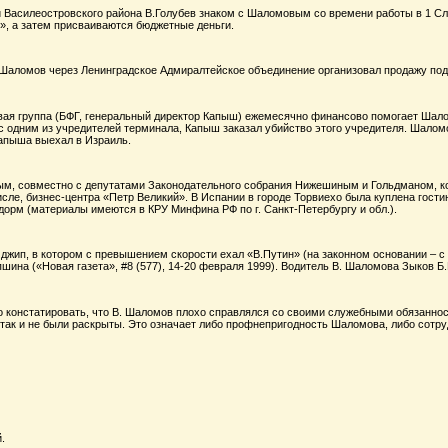
и Василеостровского района В.Голубев знаком с Шаломовым со времени работы в 1 Сл
», а затем присваиваются бюджетные деньги.
 Шаломов через Ленинградское Адмиралтейское объединение организовал продажу подв
вая группа (БФГ, генеральный директор Капыш) ежемесячно финансово помогает Шалом
с одним из учредителей терминала, Капыш заказал убийство этого учредителя. Шалом
Капыша выехал в Израиль.
м, совместно с депутатами Законодательного собрания Нижешиным и Гольдманом, ко
исле, бизнес-центра «Петр Великий». В Испании в городе Торвиехо была куплена гос
дорм (материалы имеются в КРУ Минфина РФ по г. Санкт-Петербургу и обл.).
а джип, в котором с превышением скорости ехал «В.Путин» (на законном основании – 
шина («Новая газета», #8 (577), 14-20 февраля 1999). Водитель В. Шаломова Зыков Б.
 констатировать, что В. Шаломов плохо справлялся со своими служебными обязаннос
 так и не были раскрыты. Это означает либо профнепригодность Шаломова, либо сотру
.