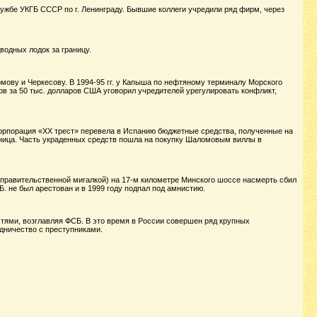
ужбе УКГБ СССР по г. Ленинграду. Бывшие коллеги учредили ряд фирм, через
одных лодок за границу.
ову и Черкесову. В 1994-95 гг. у Капыша по нефтяному терминалу Морского
ов за 50 тыс. долларов США уговорил учредителей урегулировать конфликт,
рпорация «ХХ трест» перевела в Испанию бюджетные средства, полученные на
тиница. Часть украденных средств пошла на покупку Шаломовым виллы в
с правительственной мигалкой) на 17-м километре Минского шоссе насмерть сбил
Б. не был арестован и в 1999 году подпал под амнистию.
тями, возглавляя ФСБ. В это время в России совершен ряд крупных
дничество с преступниками.