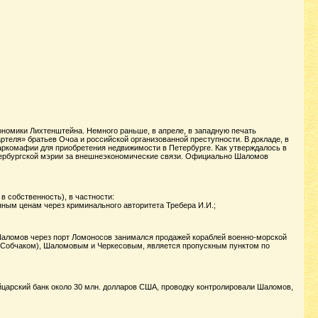
кономики Лихтенштейна. Немного раньше, в апреле, в западную печать
ртеля» братьев Очоа и российской организованной преступности. В докладе, в
аркомафии для приобретения недвижимости в Петербурге. Как утверждалось в
етербургской мэрии за внешнеэкономические связи. Официально Шаломов
 собственность), в частности:
нным ценам через криминального авторитета Требера И.И.;
аломов через порт Ломоносов занимался продажей кораблей военно-морской
(Собчаком), Шаломовым и Черкесовым, является пропускным пунктом по
йцарский банк около 30 млн. долларов США, проводку контролировали Шаломов,