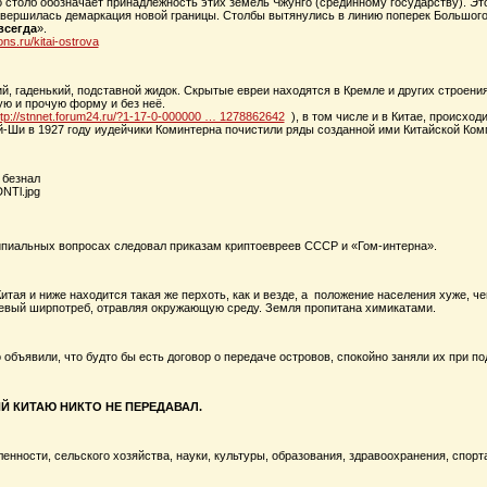
 столб обозначает принадлежность этих земель Чжунго (срединному государству). Эт
завершилась демаркация новой границы. Столбы вытянулись в линию поперек Большого
всегда
».
ons.ru/kitai-ostrova
ий, гаденький, подставной жидок. Скрытые евреи находятся в Кремле и других строен
 и прочую форму и без неё.
ttp://stnnet.forum24.ru/?1-17-0-000000 … 1278862642
), в том числе и в Китае, происходи
й-Ши в 1927 году иудейчики Коминтерна почистили ряды созданной ими Китайской Ком
а безнал
ипиальных вопросах следовал приказам криптоевреев СССР и «Гом-интерна».
итая и ниже находится такая же перхоть, как и везде, а положение населения хуже, 
евый ширпотреб, отравляя окружающую среду. Земля пропитана химикатами.
 объявили, что будто бы есть договор о передаче островов, спокойно заняли их при по
Й КИТАЮ НИКТО НЕ ПЕРЕДАВАЛ.
нности, сельского хозяйства, науки, культуры, образования, здравоохранения, спорт