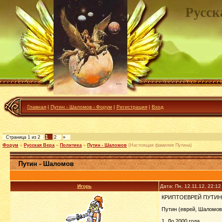
Русск
Главная
|
Путин - Шаломов - Форум
|
Регистрация
|
Вход
1
Страница
1
из
2
2
»
Форум
»
Русская Вера
»
Политика
»
Путин - Шаломов
(Настоящая фамилия Путина)
Путин - Шаломов
Игорь
Дата: Пн, 12.11.12, 22:1
КРИПТОЕВРЕЙ ПУТИН
Путин (еврей, Шаломов 
1. До 2000 года