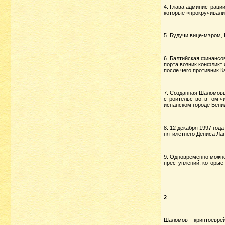
4. Глава администраци
которые «прокручивали
5. Будучи вице-мэром,
6. Балтийская финансо
порта возник конфликт 
после чего противник 
7. Созданная Шаломовы
строительство, в том ч
испанском городе Бени
8. 12 декабря 1997 год
пятилетнего Дениса Лап
9. Одновременно можно
преступлений, которые
2
Шаломов – криптоеврей