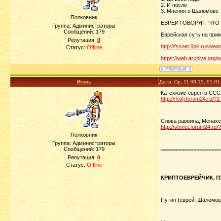
2. И после
3. Мнения о Шаломове
Полковник
ЕВРЕИ ГОВОРЯТ, ЧТО
Группа: Администраторы
Сообщений:
179
Еврейская суть на при
Репутация:
0
http://fssnet.0pk.ru/view
Статус:
Offline
https://web.archive.org/we
Игорь
Дата: Ср, 11.03.15, 01:0
Катехизис еврея в ССС
http://rkofj.forum24.ru
Слова раввина, Менах
http://stnnet.forum24.ru/
Полковник
Группа: Администраторы
Сообщений:
179
====================
Репутация:
0
Статус:
Offline
КРИПТОЕВРЕЙЧИК, П
Путин (еврей, Шаломов 