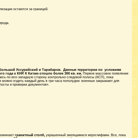
лизации остаются за границей.
ирода.
а Большой Уссурийский и Тарабаров. Данные территории по условиям
 года к КНР. К Китаю отошло более 300 кв. км.
Первое массовое появление
лись по юго-западную сторону контрольно-следовой полосы (КСП), пока
в можно ездить каждый день в три часа пополудни: военные закрывают для
 посты и проверки документов».
апоминает
гранитный столб,
украшенный змеящимися иероглифами. Все, пока