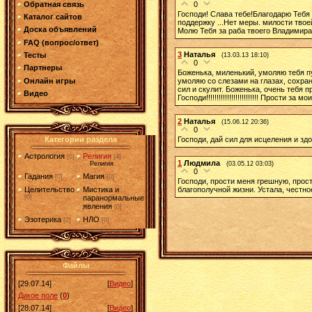
Обратная связь
0
Господи! Слава тебе!Благодарю Тебя з
Каталог сайтов
поддержку ...Нет меры. милости твое
Доска объявлений
Молю Тебя за раба твоего Владимира.х
FAQ (вопрос/ответ)
3
Наталья
Тесты
(13.03.13 18:10)
0
Партнеры
Боженька, миленький, умоляю тебя пу
умоляю со слезами на глазах, сохрани
Онлайн игры
сил и скулит. Боженька, очень тебя 
Видео
Господи!!!!!!!!!!!!!!!!!!!!!!!!! Прост
2
Наталья
(15.06.12 20:36)
0
Господи, дай сил для исцеления и з
Категории раздела
Астрология
Религия
[0]
[4]
1
Людмила
(03.05.12 03:03)
Религия
0
Гадания
Магия
[0]
[0]
Господи, прости меня грешную, прос
благополучной жизни. Устала, честн
Целительство
Мистика и
[0]
паранормальные
явления
[0]
Эзотерика
НЛО
[2]
[0]
Файлы
[29.07.14]
[
Видео
]
Дикое поле
(
0
)
[28.07.14]
[
Видео
]