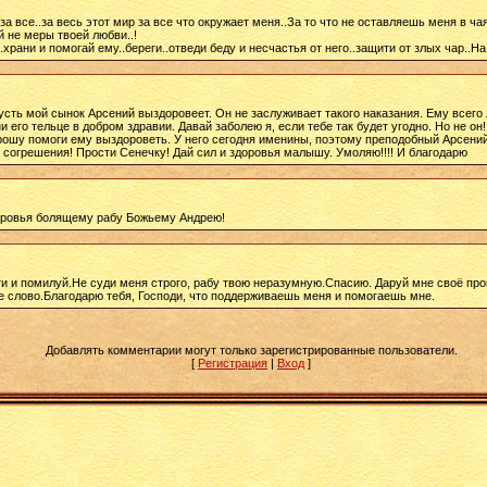
а все..за весь этот мир за все что окружает меня..За то что не оставляешь меня в ча
й не меры твоей любви..!
рани и помогай ему..береги..отведи беду и несчастья от него..защити от злых чар..На
сть мой сынок Арсений выздоровеет. Он не заслуживает такого наказания. Ему всего 
 его тельце в добром здравии. Давай заболею я, если тебе так будет угодно. Но не он!!
прошу помоги ему выздороветь. У него сегодня именины, поэтому преподобный Арсений
и за мои согрешения! Прости Сенечку! Дай сил и здоровья малышу. Умоляю!!!! И благодарю
доровья болящему рабу Божьему Андрею!
ти и помилуй.Не суди меня строго, рабу твою неразумную.Спасию. Даруй мне своё пр
ое слово.Благодарю тебя, Господи, что поддерживаешь меня и помогаешь мне.
Добавлять комментарии могут только зарегистрированные пользователи.
[
Регистрация
|
Вход
]