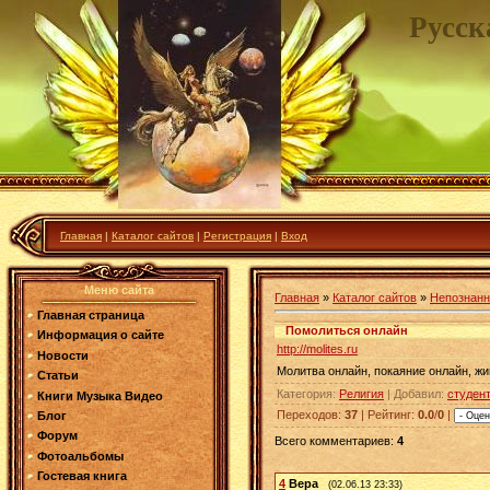
Русск
Главная
|
Каталог сайтов
|
Регистрация
|
Вход
Меню сайта
Главная
»
Каталог сайтов
»
Непознанн
Главная страница
Помолиться онлайн
Информация о сайте
http://molites.ru
Новости
Молитва онлайн, покаяние онлайн, жи
Статьи
Категория
:
Религия
|
Добавил
:
студен
Книги Музыка Видео
Переходов
:
37
|
Рейтинг
:
0.0
/
0
|
Блог
Форум
Всего комментариев
:
4
Фотоальбомы
Гостевая книга
4
Вера
(02.06.13 23:33)