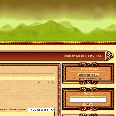
Приветствую Вас
Гость
|
RSS
Форма входа
Войти через uID
Старая форма входа
12.11.11, 01:36
Поиск
вода комментариев: