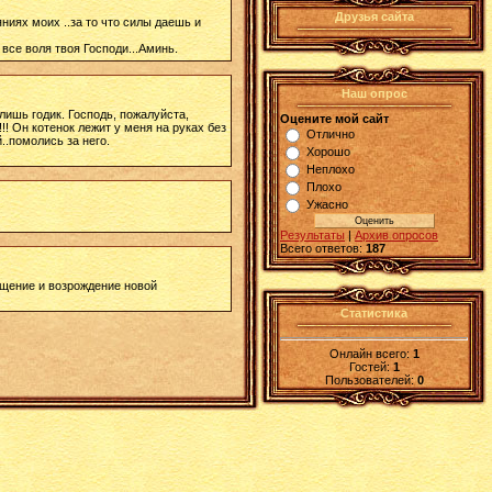
Друзья сайта
яниях моих ..за то что силы даешь и
 все воля твоя Господи...Аминь.
Наш опрос
лишь годик. Господь, пожалуйста,
Оцените мой сайт
!! Он котенок лежит у меня на руках без
Отлично
..помолись за него.
Хорошо
Неплохо
Плохо
Ужасно
Результаты
|
Архив опросов
Всего ответов:
187
ощение и возрождение новой
Статистика
Онлайн всего:
1
Гостей:
1
Пользователей:
0