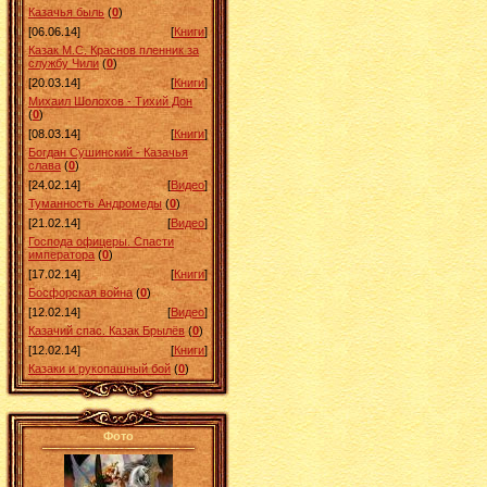
Казачья быль
(
0
)
[06.06.14]
[
Книги
]
Казак М.С. Краснов пленник за
службу Чили
(
0
)
[20.03.14]
[
Книги
]
Михаил Шолохов - Тихий Дон
(
0
)
[08.03.14]
[
Книги
]
Богдан Сушинский - Казачья
слава
(
0
)
[24.02.14]
[
Видео
]
Туманность Андромеды
(
0
)
[21.02.14]
[
Видео
]
Господа офицеры. Спасти
императора
(
0
)
[17.02.14]
[
Книги
]
Босфорская война
(
0
)
[12.02.14]
[
Видео
]
Казачий спас. Казак Брылёв
(
0
)
[12.02.14]
[
Книги
]
Казаки и рукопашный бой
(
0
)
Фото