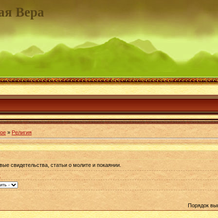
ая Вера
ое
»
Религия
вые свидетельства, статьи о молите и покаянии.
т
Порядок вы