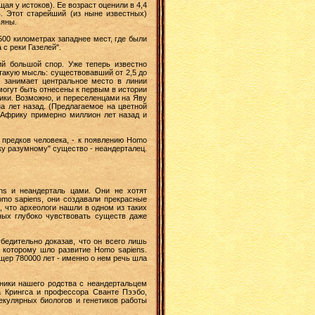
щая у истоков). Ее возраст оценили в 4,4
. Этот старейший (из ныне известных)
ьяны.
500 километрах западнее мест, где были
 с реки Газелей".
ий большой спор. Уже теперь известно
 такую мысль: существовавший от 2,5 до
, занимает центральное место в линии
могут быть отнесены к первым в истории
ики. Возможно, и переселенцами на Яву
на лет назад. (Предлагаемое на цветной
 Африку примерно миллион лет назад и
 предков человека, - к появлению Homo
ку разумному" существо - неандерталец.
ns и неандерталь цами. Они не хотят
mo sapiens, они создавали прекрасные
 что археологи нашли в одном из таких
ных глубоко чувствовать существ даже
бедительно доказав, что он всего лишь
о которому шло развитие Homo sapiens.
щер 780000 лет - именно о нем речь шла
нники нашего родства с неандертальцем
а Крингса и профессора Сванте Пээбо,
екулярных биологов и генетиков работы