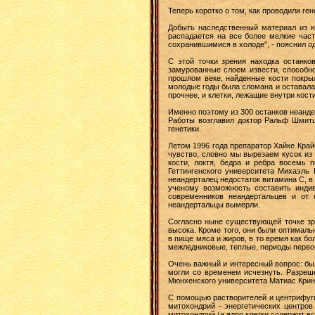
Теперь коротко о том, как проводили ген
Добыть наследственный материал из к
распадается на все более мелкие час
сохранившимися в холоде", - пояснил о
С этой точки зрения находка останк
замурованные слоем извести, способно
прошлом веке, найденные кости покры
молодые годы была сломана и оставалас
прочнее, и клетки, лежащие внутри кост
Именно поэтому из 300 останков неанде
Работы возглавил доктор Ральф Шмитц
генетики.
Летом 1996 года препаратор Хайке Край
чувство, словно мы вырезаем кусок из
кости, локтя, бедра и ребра восемь 
Геттингенского университета Михаэль
неандерталец недостаток витамина С, в
ученому возможность составить инди
современников неандертальцев и от 
неандертальцы вымерли.
Согласно ныне существующей точке зре
высока. Кроме того, они были оптимал
в пище мяса и жиров, в то время как б
межледниковые, теплые, периоды перво
Очень важный и интересный вопрос: бы
могли со временем исчезнуть. Разреше
Мюнхенского университета Матиас Кринг
С помощью растворителей и центрифуг
митохондрий - энергетических центров
митохондрий (а ядро клетки содержит вс