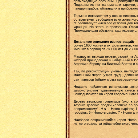
прямоходящие обезьяны. Преимущества 
Подошвы их ног напоминали тарелки, 
панцири крабов, обитавших в прибрежно
Только с интеллектом у новых животных
со временем свободные руки животного 
"Ореопитекус" имел все условия для то
Францен. Но этого не произошло. Океа
Прямоходящая обезьяна, карликовые сл
Детальное описание иллюстраций:
Более 1600 костей и их фрагментов, ка
живших в период от 780000 лет до 25000
Маршруты выхода первых людей из Афри
которой принадлежал и найденный в Ис
Африки в Европу, на Ближний Восток и в
Так, по реконструкции ученых, выгляди
маленький череп, узкая грудь, длинны
сантиметров (объем мозга современног
Недавно найденные испанскими антро
демонстрируют удивительную смесь п
накладываются на череп современного 
Дерево эволюции гоминидов (оно, к с
Африке далекие предки человека со вр
современному". H.s. - Homo sapiens; 1 - 
robustus; 6 - Homo ergaster; 7 - Homo ant
Наиболее сохранившийся череп Homo an
летнего возраста) гейдельбергского че