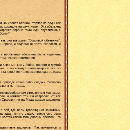
лько хребет Апеннин торчал из воды как
до ходящие на двух ногах. Эта обезьяна
в Африке первые гоминиды спустились с
болии".
как они говорили, "болотной обезьяны",
 черепа, и отдельные части скелетов, и
эта необычная обезьяна была наделена
этом никакого сомнения.
длинные, как у бобра, говорят о другой
но, - воскликнул палеоантропо лог из
и становления человека природа создала
й природе какие-либо следы? Согласно
лиона лет назад.
 под своеобразным стеклянным колпаком,
и на континентах. На островах нет, как
й Сицилии, ни на Мадагаскаре хищников
ь в рай, где всем травоядным животным
ападает ли кто сзади, теперь смотрели
и костяк слона миоценовых времен. Его
различные варианты. Так появились и