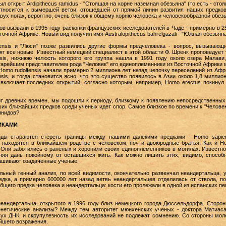
л открыт Ardipithecus ramidus - "Стоящая на корне наземная обезьяна" (то есть - стоя
 относится к вымершей ветви, отошедшей от прямой линии развития наших предков
вух ногах, вероятно, очень близок к общему корню человека и человекообразной обез
в вызвали в 1995 году раскопки французских исследователей в Чаде - примерно в 2
чной Африке. Новый вид получил имя Australopithecus bahrelgazali - "Южная обезьяна
amensis и "Люси" позже развились другие формы предчеловека - вопрос, вызывающ
ят все новые. Известный немецкий специалист в этой области Ф. Шренк проповедует
nsis, нижнюю челюсть которого его группа нашла в 1991 году около озера Малави
тарейшим представителем рода "Человек" его единоплеменники из Восточной Африки 
omo rudolfensis начали примерно 2 миллиона лет назад цепочку переселений из Афр
sis, и тогда становится ясно, что это существо появилось в Азии около 1,8 миллио
 включает последних открытий, согласно которым, например, Homo erectus покинул
от древних времен, мы подошли к периоду, близкому к появлению непосредственных
ших ближайших предков среди ученых идет спор. Самое близкое по времени к "Челове
инидов?
ИКАМИ
оды стараются стереть границы между нашими далекими предками - Homo sapie
е находятся в ближайшем родстве с человеком, почти двоюродные братья. Как и Ho
 Они заботились о раненых и хоронили своих единоплеменников в могилах. Известно,
няя дань покойному от оставшихся жить. Как можно лишить этих, видимо, способ
рашивают озадаченные ученые.
ьный генный анализ, по всей видимости, окончательно развенчал неандертальца, у
дка, а примерно 600000 лет назад ветвь неандертальцев отделилась от ствола, п
бщего предка человека и неандертальца: кости его пролежали в одной из испанских пе
неандертальца, открытого в 1996 году близ немецкого города Дюссельдорфа. Сторо
енетические анализы? Между тем авторитет мюнхенских ученых - доктора Матиас
ух ДНК, и скрупулезность их исследований не подлежат сомнению. Со стороны мол
йшего возражения.