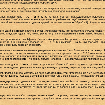
 дюжин молекул, представляющих обрывки ДНК.
 прибегнуть к способу, освоенному в последнее время генетиками, к цепной реакции 
неандертальца, до количества, потребного для надежного анализа.
рех нуклеотидов - А, Г, Ц и Т, из которых состоит наследственное вещество
ических "букв" в процессе эволюции из-за случайных мутаций меняется, то можно у
 Чем больше отличается одна от другой последовательность "букв" в ДНК двух орга
охондрий, в котором насчитывалось 379 нуклеотидов, что составляло 0,00001 процент
ьность нуклеотидов с той, что встречается у тысяч современных нам людей. Результ
 ни происходили - из Африки, Европы, Америки или Австралии, отличаются друг от д
ся от ДНК нынешнего человека на 27, а ДНК шимпанзе - на 55 нуклеотидов. Та
дине между шимпанзе и человеком.
развития шимпанзе и человека разделились примерно 4 или 5 миллионов лет назад. Р
 отошла от ствола эволюции человека как раз посередине, то есть 2-2,5 миллиона ле
зной скоростью подвергаются мутации; возможны случаи, когда изменения происхо
 ученым предположить, что общий предок человека и неандертальца жил примерно 5500
ультатах доктор Матиас Крингс и профессор Сванте Пээбо отправили кусочек кос
ам подтвердили правильность выводов немецких ученых, открылась дорога к научной 
 человека и неандертальцев пока остается открытой. "Расхождение в 27 нуклеотидо
ключает Крингс. - Однако с большой вероятностью можно сказать, что неандертальцы н
я неандертальца отделилась от ствола, что вел к Homo sapiens, возможно, среди пос
паемые кости человеческой линии очень редки, случай пока не доставил науке возм
ния смешанного потомства, считает, что оно было бесплодным. Природа дает нам изв
андертальцах ослабят интерес науки к ним? Напротив, считают немецкие ученые:
очень мало отличались от древних людей в своем развитии, в материальной культуре