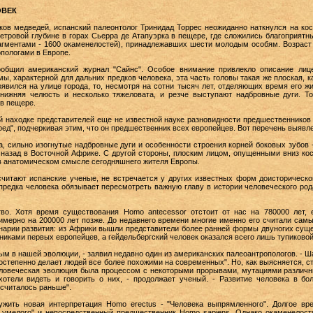
ОВЕК
ков медведей, испанский палеонтолог Тринидад Торрес неожиданно наткнулся на ко
тровой глубине в горах Сьерра де Атапуэрка в пещере, где сложились благоприятн
рагментами - 1600 окаменелостей), принадлежавших шести молодым особям. Возраст
опологами в Европе.
ообщил американский журнал "Сайнс". Особое внимание привлекло описание лиц
ы, характерной для дальних предков человека, эта часть головы такая же плоская, 
явился на улице города, то, несмотря на сотни тысяч лет, отделяющих время его жи
о нижняя челюсть и несколько тяжеловата, и резче выступают надбровные дуги. Т
в пещере.
й находке представителей еще не известной науке разновидности предшественнико
еред", подчеркивая этим, что он предшественник всех европейцев. Вот перечень выяв
а, сильно изогнутые надбровные дуги и особенности строения корней боковых зубов 
ет назад в Восточной Африке. С другой стороны, плоским лицом, опущенными вниз 
 в анатомическом смысле сегодняшнего жителя Европы.
 считают испанские ученые, не встречается у других известных форм доисторическог
предка человека обязывает пересмотреть важную главу в истории человеческого род
во. Хотя время существования Ноmо antecessor отстоит от нас на 780000 лет, 
римерно на 200000 лет позже. До недавнего времени многие именно его считали сам
нарии развития: из Африки вышли представители более ранней формы двуногих сущес
иками первых европейцев, а гейдельбергский человек оказался всего лишь тупиковой
ым в нашей эволюции, - заявил недавно один из американских палеоантропологов. - Ш
остепенно делает людей все более похожими на современных". Но, как выясняется, с
Человеческая эволюция была процессом с некоторыми прорывами, мутациями различ
отели видеть и говорить о них, - продолжает ученый. - Развитие человека в бол
 считалось раньше".
жить новая интерпретация Homo erectus - "Человека выпрямленного". Долгое вр
а умелого" и непосредственный предшественник Homo sapiens. Однако окаменелост