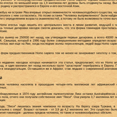
mo erectus по меньшей мере на 1,9 миллиона лет должны быть отодвинуты назад. Выя
родину и распространился в Европе и юго-восточной Азии.
 Дюбуа на острове Ява впервые открыл окаменелости человекоподобного существа, наз
опологи с ним согласились. Но позже останки "Человека выпрямленного" были найден
ти с определением возраста окаменелостей, а потому не было возможности точно выч
omo erectus надо лишить его центрального места в линии развития, ведущей к че
шь точные датировки находок смогли доказать, что эта форма гоминидов простилась
 Азию.
tus вымер не 250000 лет назад, как утверждали первые датировки, а всего 40000 ле
 К. Свишера, который в 1996 году более совершенными методами определил возраст
erectus жил еще на Яве, когда последние волны переселенцев, людей вида Homo sapi
орм предшественников Homo sapiens тем не менее не зачеркивает гипотезу о том,
о недавних находках которых начинается эта статья, предполагают, что их Homo 
зад, и один миллион лет назад несколько групп "эргастеров" перебрались в Европу.
ем в неандертальцев. Оставшиеся же в Африке, став людьми с современной анатомие
ЕЙ
ков человека населяла в прошедшие четыре-пять миллионов лет африканский к
тных.
наруженные в 1974 году английским палеонтологом Лики останки Australopithecus 
о пола, отчего они получили собственное имя "Люси". Она умерла 3,7 миллиона лет
ции.
года, "Люси" лишилась звания чемпиона по возрасту. На берегу озера Туркана, в
обезьяна с озера". Возраст останков - от 3,9 до 4,2 миллиона лет. Это существо б
тия гоминидов - далеких предков человека, но также и человекообразных обезьян.