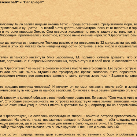
enschaft" и "Der spiegel".
оловину была залита водами океана Тетис - предшественника Средиземного моря, то
удивительные существа - высотой в сто десять сантиметров, покрытые шерстью и гор
е в истории природы Земли. Она освоила хождение по земле задолго до того, как 
 Флоренция, прогуливалось животное, которое ныне ученые нарекли: "Ореопитекус бам
 когда горняки из провинции Тоскана извлекли на поверхность 32 килограмма костей, 
озже в этих же местах были найдены еще сотни останков, в том числе и окаменелые
телей испанского института близ Барселоны, М. Кольнер, сумела доказать, что 
ах, вертикально: S-образный позвоночник, форма ступни и всей ноги не оставляют в 
 "Ореопитекус" не имеет в биологическом смысле ничего общего. Его зубы - острые и 
изнали его как "очень отдаленного троюродного брата" человека. "Это поразитель
 соединил вместе все известные данные о таинственном животном. - Задолго до зар
его предшественника человека? И почему он не смог оставить после себя в живо
нчил свой путь как одна из ошибок эволюции. Он исчез с лица земли примерно 6,5 мил
бстановку, в которой обитало столь необычное существо. Ее вывод: "Оно могло жить
е". Это общая закономерность: на островах господствуют иные законы эволюции, нежел
ьшие охотничьи угодья, чтобы иметь в достатке пищу (например, ни на современно
ил "Ореопитекус", не осталось кровожадных зверей. Гористые острова превратилис
ганизмы. Например, глаза, посаженные раньше по бокам головы, чтобы следить, не н
ющие размеры, да и зеленой пищи для гиганта было недостаточно. На Сицилии нашл
и зайца той поры показывают, что он был крупнее нынешних и очень жирный.
 ретортой, природа могла дать возможность естественному отбору опробовать 