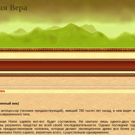
ая Вера
тва
енный век)
 антецессор (человек предшествующий), живший 780 тысяч лет назад, в нем видят 
 современного типа.
вная Homo sapiens вот-вот будет составлена. Не хватало лишь одного-двух п
ка разумного предстал во всей своей последовательности. Однако последние го
ки предшественников человека, которые делают эволюционное древо все более у
венники Homo sapiens, вероятнее всего, существовали одновременно.