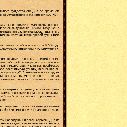
 живого существа его ДНК со временем
 неповрежденными массивными костями,
ауки. Они лежали в маленькой пещере
ере была довольно низкой. Тогда же, в
еандертальца, по-видимому, еще в его
ельно, костная ткань правой руки стала
менно кости, обнаруженные в 1856 году.
ронологи, антропологи и, разумеется,
сследований. "У нас в этот момент было
рной работы было вырезано из плечевой
атель предыстории человека профессор
сор рассчитывал узнать, испытывал ли
ериоды голода? Ответы на вопросы дадут
и, которые будут получены от других
оставления помогут выяснить, почему
, и смертность детей у них была очень
улатура требовали большого содержания
 и были более склонны к странствиям. В
ния.
е следы участия в этом неандертальцев
вой руки. Его получил палеогенетик из
ом исследования стали обрывки ДНК из
 что в каждой клетке находятся тысячи
ла наследственности. Крингсу повезло: в