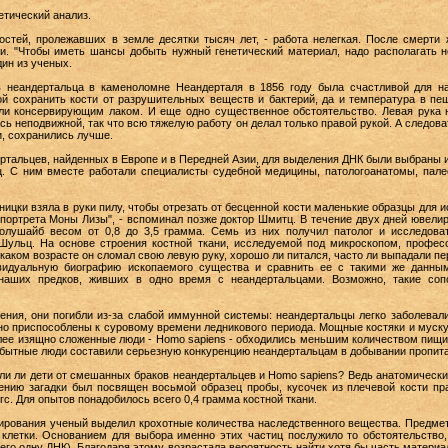
етический анализ.
остей, пролежавших в земле десятки тысяч лет, - работа нелегкая. После смерти
ти. "Чтобы иметь шансы добыть нужный генетический материал, надо располагать
дин из ученых.
ов неандертальца в каменоломне Неандерталя в 1856 году была счастливой для н
й сохранить кости от разрушительных веществ и бактерий, да и температура в пещ
ли консервирующим лаком. И еще одно существенное обстоятельство. Левая рука н
ь неподвижной, так что всю тяжелую работу он делал только правой рукой. А следоват
и, сохранились лучше.
ртальцев, найденных в Европе и в Передней Азии, для выделения ДНК были выбраны и
. С ним вместе работали специалисты судебной медицины, патологоанатомы, палеох
ницки взяла в руки пилу, чтобы отрезать от бесценной кости маленькие образцы для и
 портрета Моны Лизы", - вспоминал позже доктор Шмитц. В течение двух дней ювели
полушайб весом от 0,8 до 3,5 грамма. Семь из них получил патолог и исследов
 Шульц. На основе строения костной ткани, исследуемой под микроскопом, профес
 каком возрасте он сломал свою левую руку, хорошо ли питался, часто ли выпадали п
видуальную биографию ископаемого существа и сравнить ее с такими же данным
наших предков, живших в одно время с неандертальцами. Возможно, такие соп
ния, они погибли из-за слабой иммунной системы: неандертальцы легко заболевали
ьно приспособлены к суровому времени ледникового периода. Мощные костяки и муск
олее изящно сложенные люди - Homo sapiens - обходились меньшим количеством пищи
бытные люди составили серьезную конкуренцию неандертальцам в добывании пропита
ли ли дети от смешанных браков неандертальцев и Homo sapiens? Ведь анатомически
нию загадки был посвящен восьмой образец пробы, кусочек из плечевой кости пра
с. Для опытов понадобилось всего 0,4 грамма костной ткани.
ирования ученый выделил крохотные количества наследственного вещества. Предмет
 клетки. Основанием для выбора именно этих частиц послужило то обстоятельство,
его одну ДНК). Благодаря этому возрастала вероятность найти хотя бы часть материа