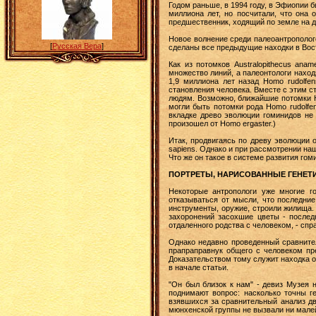
Годом раньше, в 1994 году, в Эфиопии бы
миллиона лет, но посчитали, что она
предшественник, ходящий по земле на д
Новое волнение среди палеоантрополого
[
Русская Вера
]
сделаны все предыдущие находки в Восто
Как из потомков Australopithecus an
множество линий, а палеонтологи наход
1,9 миллиона лет назад Homo rudolfe
становления человека. Вместе с этим с
людям. Возможно, ближайшие потомки H
могли быть потомки рода Homo rudolfen
вкладке древо эволюции гоминидов не
произошел от Homo ergaster.)
Итак, продвигаясь по древу эволюции 
sapiens. Однако и при рассмотрении на
Что же он такое в системе развития гом
ПОРТРЕТЫ, НАРИСОВАННЫЕ ГЕНЕТ
Некоторые антропологи уже многие г
отказываться от мысли, что последни
инструменты, оружие, строили жилища.
захоронений засохшие цветы - послед
отдаленного родства с человеком, - сп
Однако недавно проведенный сравнител
прапраправнук общего с человеком пре
Доказательством тому служит находка о
в начале статьи.
"Он был близок к нам" - девиз Музея 
поднимают вопрос: насколько точны г
взявшихся за сравнительный анализ дв
мюнхенской группы не вызвали ни мале