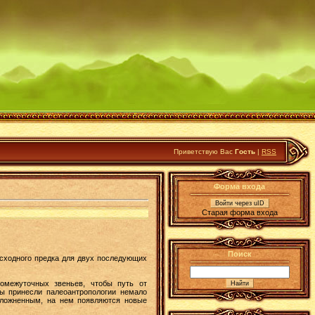
Приветствую Вас
Гость
|
RSS
Форма входа
Войти через uID
Старая форма входа
Поиск
исходного предка для двух последующих
ромежуточных звеньев, чтобы путь от
ды принесли палеоантропологии немало
сложненным, на нем появляются новые