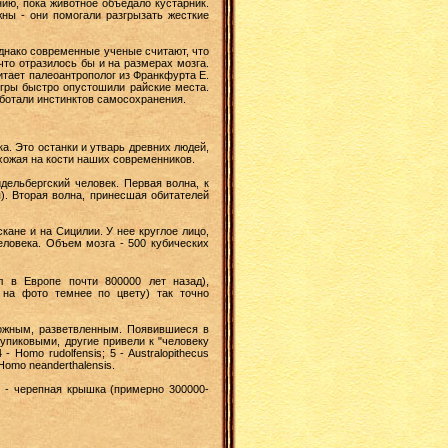
ию, пока животное объедало кустарник.
ны - они помогали разгрызать жесткие
Однако современные ученые считают, что
что отразилось бы и на размерах мозга.
итает палеоантрополог из Франкфурта Е.
игры быстро опустошили райские места.
ботали инстинктов самосохранения.
а. Это останки и утварь древних людей,
охожая на кости наших современников.
дельбергский человек. Первая волна, к
). Вторая волна, принесшая обитателей
кане и на Сицилии. У нее круглое лицо,
еловека. Объем мозга - 500 кубических
л в Европе почти 800000 лет назад),
 на фото темнее по цвету) так точно
ложным, разветвленным. Появившиеся в
упиковыми, другие привели к "человеку
 - Homo rudolfensis; 5 - Australopithecus
 Homo neanderthalensis.
е - черепная крышка (примерно 300000-