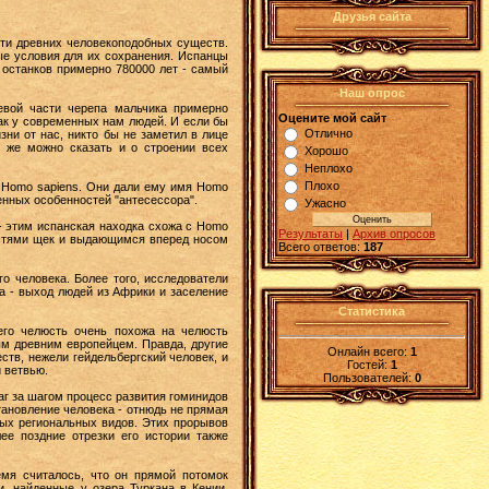
Друзья сайта
сти древних человекоподобных существ.
ые условия для их сохранения. Испанцы
 останков примерно 780000 лет - самый
Наш опрос
евой части черепа мальчика примерно
Оцените мой сайт
как у современных нам людей. И если бы
Отлично
зни от нас, никто бы не заметил в лице
о же можно сказать и о строении всех
Хорошо
Неплохо
Плохо
в Homo sapiens. Они дали ему имя Ноmо
ленных особенностей "антесессора".
Ужасно
- этим испанская находка схожа с Homo
Результаты
|
Архив опросов
костями щек и выдающимся вперед носом
Всего ответов:
187
о человека. Более того, исследователи
а - выход людей из Африки и заселение
Статистика
его челюсть очень похожа на челюсть
ым древним европейцем. Правда, другие
Онлайн всего:
1
тв, нежели гейдельбергский человек, и
Гостей:
1
 ветвью.
Пользователей:
0
аг за шагом процесс развития гоминидов
тановление человека - отнюдь не прямая
ных региональных видов. Этих прорывов
ее поздние отрезки его истории также
емя считалось, что он прямой потомок
и, найденные у озера Туркана в Кении,