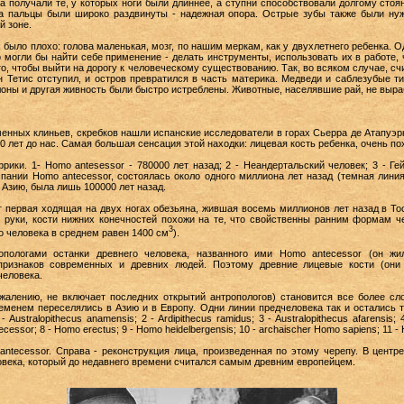
получали те, у которых ноги были длиннее, а ступни способствовали долгому стоян
а пальцы были широко раздвинуты - надежная опора. Острые зубы также были нуж
й зоне.
 было плохо: голова маленькая, мозг, по нашим меркам, как у двухлетнего ребенка. 
могли бы найти себе применение - делать инструменты, использовать их в работе, 
го, чтобы выйти на дорогу к человеческому существованию. Так, во всяком случае, сч
н Тетис отступил, и остров превратился в часть материка. Медведи и саблезубые т
оны и другая живность были быстро истреблены. Животные, населявшие рай, не выра
менных клиньев, скребков нашли испанские исследователи в горах Сьерра де Атапуэрк
0 лет до нас. Самая большая сенсация этой находки: лицевая кость ребенка, очень п
ки. 1- Homo antesessor - 780000 лет назад; 2 - Неандертальский человек; 3 - Гей
пании Homo antecessor, состоялась около одного миллиона лет назад (темная линия
 Азию, была лишь 100000 лет назад.
т первая ходящая на двух ногах обезьяна, жившая восемь миллионов лет назад в Тос
е руки, кости нижних конечностей похожи на те, что свойственны ранним формам ч
3
о человека в среднем равен 1400 см
).
пологами останки древнего человека, названного ими Homo antecessor (он жи
ризнаков современных и древних людей. Поэтому древние лицевые кости (они
человека.
ожалению, не включает последних открытий антропологов) становится все более с
еменем переселялись в Азию и в Европу. Одни линии предчеловека так и остались т
Australopithecus anamensis; 2 - Ardipithecus ramidus; 3 - Australopithecus afarensis; 4
ecessor; 8 - Homo erectus; 9 - Homo heidelbergensis; 10 - archaischer Homo sapiens; 11 -
tecessor. Справа - реконструкция лица, произведенная по этому черепу. В центр
ловека, который до недавнего времени считался самым древним европейцем.