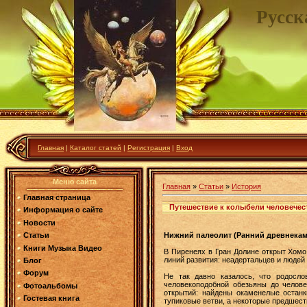
Русск
Главная
|
Каталог статей
|
Регистрация
|
Вход
Меню сайта
Главная
»
Статьи
»
История
Главная страница
Путешествие к колыбели человечес
Информация о сайте
Новости
Нижний палеолит (Ранний древнекам
Статьи
Книги Музыка Видео
В Пиренеях в Гран Долине открыт Хомо
линий развития: неадертальцев и людей
Блог
Форум
Не так давно казалось, что родосло
человекоподобной обезьяны до челове
Фотоальбомы
открытий: найдены окаменелые остан
Гостевая книга
тупиковые ветви, а некоторые предшест