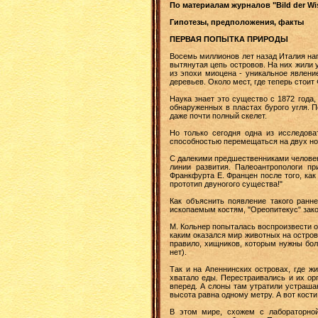
По материалам журналов "Bild der Wiss
Гипотезы, предположения, факты
ПЕРВАЯ ПОПЫТКА ПРИРОДЫ
Восемь миллионов лет назад Италия нап
вытянутая цепь островов. На них жили 
из эпохи миоцена - уникальное явлени
деревьев. Около мест, где теперь стоит
Наука знает это существо с 1872 года,
обнаруженных в пластах бурого угля. П
даже почти полный скелет.
Но только сегодня одна из исследова
способностью перемещаться на двух ног
С далекими предшественниками человека
линии развития. Палеоантропологи пр
Франкфурта Е. Францен после того, как
прототип двуногого существа!"
Как объяснить появление такого ранн
ископаемым костям, "Ореопитекус" зако
М. Кольнер попыталась воспроизвести о
каким оказался мир животных на остров
правило, хищников, которым нужны бол
нет).
Так и на Апеннинских островах, где ж
хватало еды. Перестраивались и их ор
вперед. А слоны там утратили устраша
высота равна одному метру. А вот кост
В этом мире, схожем с лабораторной