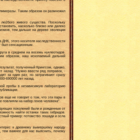
полимеразы. Таким образом он размножил
 лю2бого живого существа. Поскольку
становить, насколько близко или далеко
низмов, тем дальше на дереве эволюции
а ДНК, этого носителя наследственности
ат был сенсационным.
руга в среднем на восемь нуклеотидов.
ким образом, наш ископаемый дальний
езультат, полученный Крингсом, однако,
т назад. "Нужно ввести ряд поправок, -
дят за один раз, но затрагивают сразу
00-690000 лет назад.
тной пробы в независимую лабораторию
публикации.
в еще не говорит о том, что эти пары в
е повлияли на набор генов человека".
ледующих поколений были и рожденные от
ожность найти останки таких гибридов.
естный пример: потомство лошади и осла
 интерес к древнему вымершему народу
, тем важнее для нас выяснить, почему