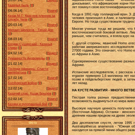
[28.07.14]
[
Видео
]
доказывают, что африканские корни Ho
Казачья быль
(
0
)
лет покинул свою восточноафриканскую 
[06.06.14]
[
Книги
]
Когда в 1891 году голландский врач Э.
Казак М.С. Краснов пленник за
человек произошел в Азии, и палеоантр
службу Чили
(
0
)
Европе. Но тогда существовали труднос
[20.03.14]
[
Книги
]
Многие ученые тогда же решили, что H
Михаил Шолохов - Тихий Дон
восточноазиатской боковой ветвью. Ли
(
0
)
раньше, чем считалось, и взяла курс на
[08.03.14]
[
Книги
]
С другой стороны, яванский Homo erec
Богдан Сушинский - Казачья
работам американского исследователя
слава
(
0
)
27000 годами. Это означает, что Homo 
[24.02.14]
[
Видео
]
из Африки в Азию.
Туманность Андромеды
(
0
)
Одновременное существование разных ф
[21.02.14]
[
Видео
]
Африке.
Господа офицеры. Спасти
Испанские исследователи, с рассказа 
императора
(
0
)
ergaster примерно 1,6 миллиона лет на
[17.02.14]
[
Книги
]
позже в гейдельбергских людей, а зат
лет назад.
Босфорская война
(
0
)
[12.02.14]
[
Видео
]
НА КУСТЕ РАЗВИТИЯ - МНОГО ВЕТВ
Казачий спас. Казак Брылёв
(
0
)
Пестрая толпа разных предшественни
[12.02.14]
[
Книги
]
возможность выдвинуться из мира живо
Казаки и рукопашный бой
(
0
)
Высокую научную ценность получили об
(Восточная Африка). Останки - женског
древним нашим предком на древе эволю
Два десятилетия спустя, летом 1995 
Фото
Australopithecus anamensis - "Южная 
находится на прямой линии общего разви