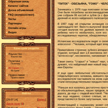
Обратная связь
"ПИТЕК" - ОБЕЗЬЯНА, "ГОМО" - ЧЕЛ
Каталог сайтов
Занимаясь с 1976 года поисками остан
Доска объявлений
Они были погребены на восемнадцатиме
FAQ (вопрос/ответ)
уже собрали 86 костей и зубов (а с ф
древний из всего найденного палеоантр
Тесты
Партнеры
В 1997 году об открытии испанцев с
одиннадцати лет. Вместо выпуклой форм
Онлайн игры
сегодня мальчик тех далеких времен по
Видео
ребенка чего-то необычного, хотя ег
исследованных черепов, обнаруженных 
Испанские исследователи видят в свое
antecessor - "Человек, который идет вп
Категории раздела
Примитивное строение зубного аппарат
ergaster, который жил 1,6 миллиона л
Язычество
[21]
"антесессор", несомненно, напоминает
Язычество
Политика
Такая смесь "старых" и "новых" черт,
[9]
Политика
думают, что найденный ими новый вид 
ими Европы.
История
[37]
История
И еще одно любопытное обстоятельст
Православие
[7]
гейдельбергского человека, жившего п
Православие
исследователи настаивали на ином сце
стали непосредственными предшественн
"Раньше все казалось достаточно прост
из обезьяноподобных, наших предков, п
дорога, да еще с гладкой мостовой. "
Файлы
мы еще недавно, словно слепые, не х
представляется более запутанным, чем
[29.07.14]
[
Видео
]
Дикое поле
(
0
)
Иллюстрацией к сказанному может слу
африканского Homo habilis - "Человек