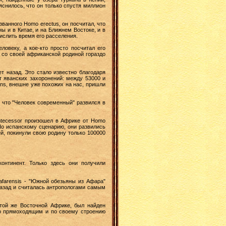
снилось, что он только спустя миллион
ванного Homo erectus, он посчитал, что
ы и в Китае, и на Ближнем Востоке, и в
ислить время его расселения.
ловеку, а кое-кто просто посчитал его
 со своей африканской родиной гораздо
т назад. Это стало известно благодаря
 яванских захоронений: между 53000 и
ens, внешне уже похожих на нас, пришли
 что "Человек современный" развился в
antecessor произошел в Африке от Homo
 По испанскому сценарию, они развились
й, покинули свою родину только 100000
онтинент. Только здесь они получили
afarensis - "Южной обезьяны из Афара"
 назад и считалась антропологами самым
 той же Восточной Африке, был найден
ыло прямоходящим и по своему строению