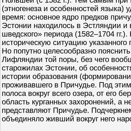
Польшей (с 1582 г.). Тем самым при
(этногенеза и особенностей языка) 
время: основное ядро предков прич
Эстонии находилось в Эстляндии и 
шведского» периода (1582–1704 гг.)
историческую ситуацию указанного п
Но попутно целесообразно пояснить,
Лифляндии той поры, без чего вооб
старожилах Эстонии, об особенностях
истории образования (формирования
проживавшего в Причудье. Под эти
полоса вокруг всего озера, от его б
область курганных захоронений, а н
представляют Причудье. Подчеркнем
объединяло живший вокруг него нар