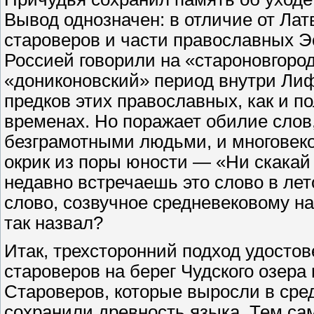
Вывод однозначен: в отличие от Ла
староверов и части православных Э
Россией говорили на «староновгоро
«дониконовский» период внутри Лифл
предков этих православных, как и п
временах. Но поражает обилие слов
безграмотными людьми, и многовек
окрик из поры юности — «Ни скакай 
недавно встречаешь это слово в ле
слово, созвучное средневековому на
так назвал?
Итак, трехсторонний подход удостов
староверов на берег Чудского озер
Староверов, которые выросли в сред
сохранили древность языка. Тем са