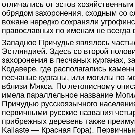
отличались от эстов хозяйственным
обрядом захоронения, сходным со с
вожане нередко сохраняли угрофинс
православных по именам не всегда 
Западное Причудье являлось часть
Эстляндией. Здесь со второй полов
захоронения в песчаных курганах, 
Кодавере, где располагались камен
песчаные курганы, или могилы по-ме
вблизи Мякса. По летописному описа
имела параллельное название Моги
Причудью русскоязычного населени
первичными русские названия четыр
прибрежных деревень также преиму
Kallaste — Красная Гора). Первичн