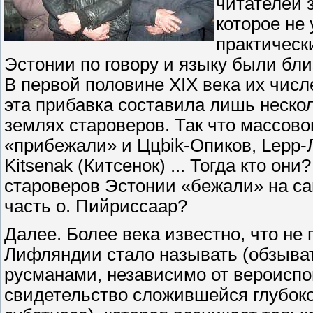
читателей 
которое не
практически
Эстонии по говору и языку были бли
В первой половине XIX века их числ
эта прибавка составила лишь неско
землях староверов. Так что массово
«прибежали» и Ццbik-Опиков, Lepp-Л
Kitsenak (Китсенок) ... Тогда кто он
староверов Эстонии «бежали» на са
часть о. Пийриссаар?
Далее. Более века известно, что не
Лифляндии стало называть (обзыват
русманами, независимо от вероиспо
свидетельство сложившейся глубок