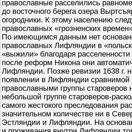
православные расселились равноме
до восточного берега озера Выртсъя
огородники. К этому населению след
православных «грозненских времен»
По имеющимся данным нет основани
православных Лифляндии в «польск
«выжили» благодаря расселенности 
после реформ Никона они автомати
Лифляндии. Позже ревизии 1638 г. 
появлении в Лифляндии сравнимой 
православными группы староверов не
небольшой группе староверов-раскол
самого жестокого преследования рас
значительном количестве ни в Севе
Эстляндии и Лифляндии. На основа
и проживания внутри Лифляндии то