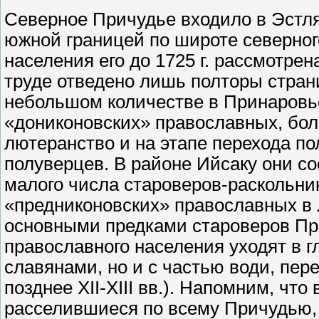
Северное Причудье входило в Эстля
южной границей по широте северного
населения его до 1725 г. рассмотрен
труде отведено лишь полторы стран
небольшом количестве в Принаровье 
«дониконовских» православных, бол
лютеранство и на этапе перехода по
полуверцев. В районе Ийсаку они с
малого числа староверов-раскольни
«предниконовских» православных в 
основными предками староверов При
православного населения уходят в г
славянами, но и с частью води, пер
позднее XII-XIII вв.). Напомним, чт
расселившиеся по всему Причудью, 