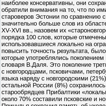
наиболее консервативны, они сохран
обратили внимания на то, что по им
староверов Эстонии по сравнению с
значительно больше слов из област
XV-XVI вв., назовем их «староновго
порядка 100 слов, которые отмечены
использовавшиеся локально на огр
повысить точность результата, было
которые употреблялись поколением
словаря В.Даля. Это поколение трет
с новгородцами, псковичами, петерб
языка наряду с новгородскими (21%)
остальной России (8%) сохранилось
старообрядцев Прибалтики «локаль
около 70% составили псковские и но
Причудья сохранил память об уходе 