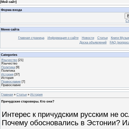
[
Мой сайт
]
Форма входа
В
Ст
Меню сайта
Главная страница
Информация о сайте
Новости
Статьи
Книги Музы
Доска объявлений
FAQ (вопрос/
Categories
Язычество
[21]
Язычество
Политика
[9]
Политика
История
[37]
История
Православие
[7]
Православие
Главная
»
Статьи
»
История
Причудские староверы. Кто они?
Интерес к причудским русским не ос
Почему обосновались в Эстонии? Или