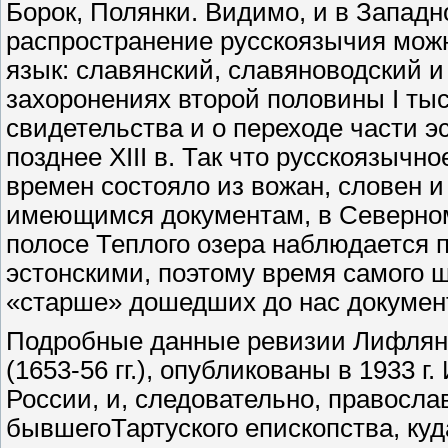
Борок, Полянки. Видимо, и в Запад
распространение русскоязычия можн
язык: славянский, славяноводский и
захоронениях второй половины I ты
свидетельства и о переходе части э
позднее XIII в. Так что русскоязычн
времен состояло из вожан, словен и 
имеющимся документам, в Северном
полосе Теплого озера наблюдается 
эстонскими, поэтому время самого ш
«старше» дошедших до нас докумен
Подробные данные ревизии Лифлянд
(1653-56 гг.), опубликованы в 1933 г
России, и, следовательно, правосл
бывшегоТартуского епископства, ку