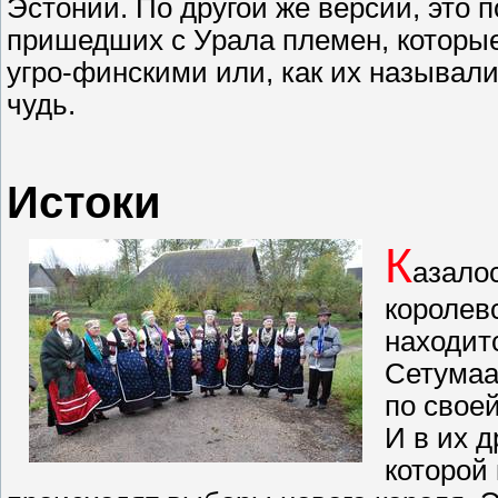
Эстонии. По другой же версии, это 
пришедших с Урала племен, которы
угро-финскими или, как их называли
чудь.
Истоки
К
азало
королевс
находит
Сетумаа
по своей
И в их д
которой 