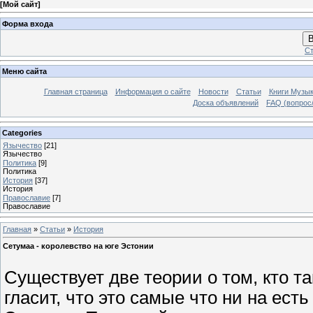
[
Мой сайт
]
Форма входа
В
Ст
Меню сайта
Главная страница
Информация о сайте
Новости
Статьи
Книги Музы
Доска объявлений
FAQ (вопрос/
Categories
Язычество
[21]
Язычество
Политика
[9]
Политика
История
[37]
История
Православие
[7]
Православие
Главная
»
Статьи
»
История
Сетумаа - королевство на юге Эстонии
Существует две теории о том, кто та
гласит, что это самые что ни на ест