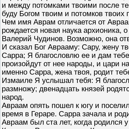
и между потомками твоими после теб
буду Богом твоим и потомков твоих 
Чем имя Аврам отличается от Авраа
рождается новая наука архионика, 
Валерий Чудинов. Возможно, она отв
И сказал Бог Аврааму: Сару, жену т
Сарра; Я благословлю ее и дам тебе
произойдут от нее народы, и цари на
именно Сарра, жена твоя, родит теб
Измаиле Я услышал тебя: Я благосло
размножу; двенадцать князей родятся
народ.
Авраам опять пошел к югу и посели
время в Гераре. Сарра зачала и род
Авраам был ста лет, когда родился у