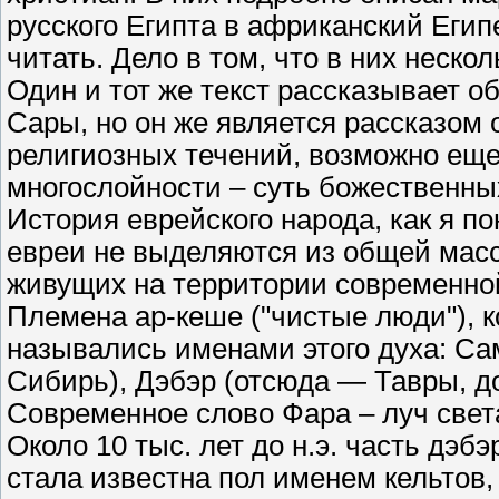
русского Египта в африканский Египе
читать. Дело в том, что в них неско
Один и тот же текст рассказывает о
Сары, но он же является рассказом 
религиозных течений, возможно еще о
многослойности – суть божественных
История еврейского народа, как я п
евреи не выделяются из общей масс
живущих на территории современно
Племена ар-кеше ("чистые люди"), к
назывались именами этого духа: Са
Сибирь), Дэбэр (отсюда — Тавры, д
Современное слово Фара – луч свет
Около 10 тыс. лет до н.э. часть дэб
стала известна пол именем кельтов,