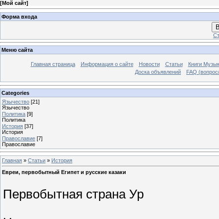
[
Мой сайт
]
Форма входа
В
Ст
Меню сайта
Главная страница
Информация о сайте
Новости
Статьи
Книги Музы
Доска объявлений
FAQ (вопрос/
Categories
Язычество
[21]
Язычество
Политика
[9]
Политика
История
[37]
История
Православие
[7]
Православие
Главная
»
Статьи
»
История
Евреи, первобытный Египет и русские казаки
Первобытная страна Ур