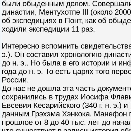
были обыденным делом. Совершалис
династии, Ментухотпе III (около 20
об экспедициях в Понт, как об обыд
ходили экспедиции 11 раз.
Интересно вспомнить свидетельства 
э.). Он составил хронологию династиче
до н. э.. Но была в его истории и и
года до н. э. То есть царях того пер
России.
До нас не дошла эта часть докумен
сохранились в трудах Иосифа Флавия (6
Евсевия Кесарийского (340 г. н. э.) и
данным Грэхэма Хэнкока, Манефон п
прошлое от 8 до 40 тыс. лет до нача
что существует в записи история об