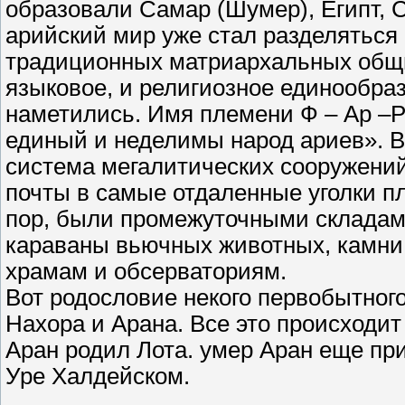
образовали Самар (Шумер), Египт, С
арийский мир уже стал разделяться
традиционных матриархальных общи
языковое, и религиозное единообра
наметились. Имя племени Ф – Ар –Р
единый и неделимы народ ариев». В
система мегалитических сооружений,
почты в самые отдаленные уголки п
пор, были промежуточными складами
караваны вьючных животных, камни 
храмам и обсерваториям.
Вот родословие некого первобытног
Нахора и Арана. Все это происходит
Аран родил Лота. умер Аран еще при
Уре Халдейском.