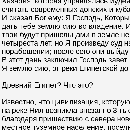
Хазария, которая управлялась иуде
считать современных донских и куба
И сказал Бог ему: Я Господь, Котор
дать тебе землю сию во владение. И
твои будут пришельцами в земле не с
четыреста лет, но Я произведу суд н
порабощении; после сего они выйд
В этот день заключил Господь завет
Я землю сию, от реки Египетской до
Древний Египет? Что это?
Известно, что цивилизация, котор
на реке Нил возникла внезапно 3 тыс
благодаря пришествию с севера нов
местное туземное население, посе