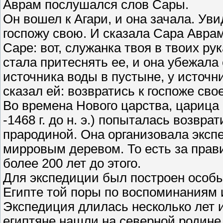
Аврам послушался слов Сары.
Он вошел к Агари, и она зачала. Уви
госпожу свою. И сказала Сара Аврам
Саре: вот, служанка твоя в твоих рук
стала притеснять ее, и она убежала 
источника воды в пустыне, у источни
сказал ей: возвратись к госпоже сво
Во времена Нового царства, царица
-1468 г. до н. э.) попыталась возвр
прародиной. Она организовала экспе
мирровым деревом. То есть за прави
более 200 лет до этого.
Для экспедиции был построен особы
Египте той поры по воспоминаниям и
Экспедиция длилась несколько лет и
египтяне нашли на северной родине 