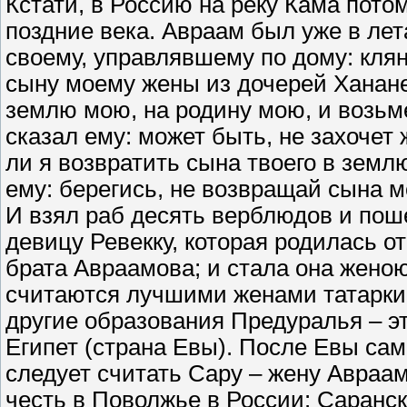
Кстати, в Россию на реку Кама пото
поздние века. Авраам был уже в лет
своему, управлявшему по дому: кля
сыну моему жены из дочерей Хананее
землю мою, на родину мою, и возьм
сказал ему: может быть, не захочет
ли я возвратить сына твоего в земл
ему: берегись, не возвращай сына м
И взял раб десять верблюдов и поше
девицу Ревекку, которая родилась о
брата Авраамова; и стала она жено
считаются лучшими женами татарки.
другие образования Предуралья – э
Египет (страна Евы). После Евы са
следует считать Сару – жену Авраам
честь в Поволжье в России: Саранск