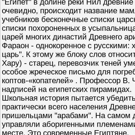
"Египет" в долине реки Нил древние
очевидно, происходит название мам
учебников бесконечные списки царски
списки похороненных в усыпальница
царей многих династий Древнего ар
Фараон - однокоренное с русскими: 
царь". К этому же блоку слов относи
Хару) - старец, перевозчик теней у
особое жреческое письмо для погре
коптов-«копателей» . Профессор В. 
надписей на египетских пирамидах.
Школьная история пытается убедить
практически всего населения Древне
пришельцами "арабами". На самом д
управляли аборигенными племенами,
месте. Это современные Египтяне.