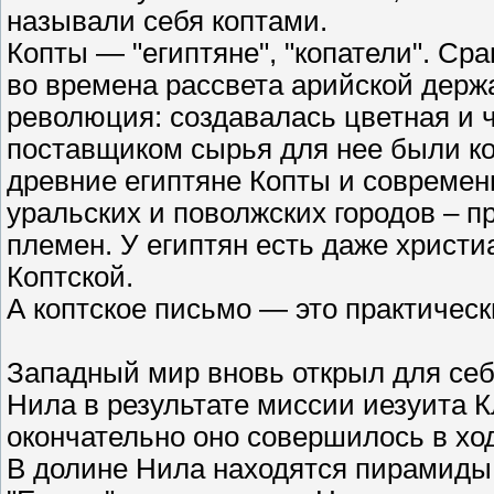
называли себя коптами.
Копты — "египтяне", "копатели". Сра
во времена рассвета арийской дер
революция: создавалась цветная и 
поставщиком сырья для нее были коп
древние египтяне Копты и совреме
уральских и поволжских городов – п
племен. У египтян есть даже христи
Коптской.
А коптское письмо — это практически
Западный мир вновь открыл для себ
Нила в результате миссии иезуита К
окончательно оно совершилось в хо
В долине Нила находятся пирамиды,