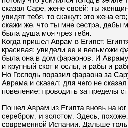
потому что усилился голод в земле т
сказал Саре, жене своей: ты женщин
увидят тебя, то скажут: это жена его
скажи же, что ты мне сестра, дабы 
была душа моя чрез тебя.
Когда пришел Аврам в Египет, Египт
красивая; увидели ее и вельможи ф
была она в дом фараонов. И Авраму
и крупный скот и ослы, и рабы и ра
Но Господь поразил фараона за Сар
Аврама и сказал: для чего не сказал
повеление: проводить за пределы стра
Пошел Аврам из Египта вновь на юг 
серебром, и золотом. Здесь, похоже
современной Испании. Дальше тольк