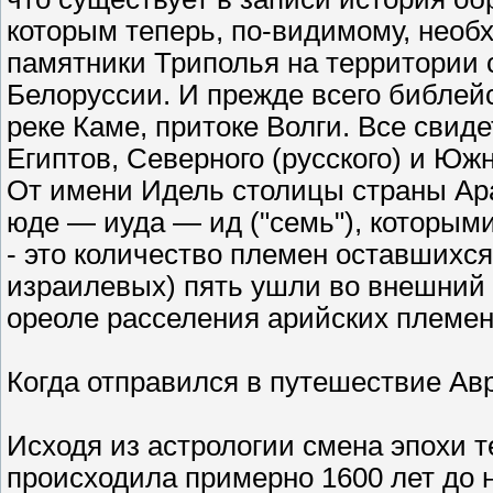
которым теперь, по-видимому, нео
памятники Триполья на территории 
Белоруссии. И прежде всего библейс
реке Каме, притоке Волги. Все свид
Египтов, Северного (русского) и Южн
От имени Идель столицы страны Ар
юде — иуда — ид ("семь"), которым
- это количество племен оставшихся 
израилевых) пять ушли во внешний 
ореоле расселения арийских племен 
Когда отправился в путешествие Ав
Исходя из астрологии смена эпохи те
происходила примерно 1600 лет до н