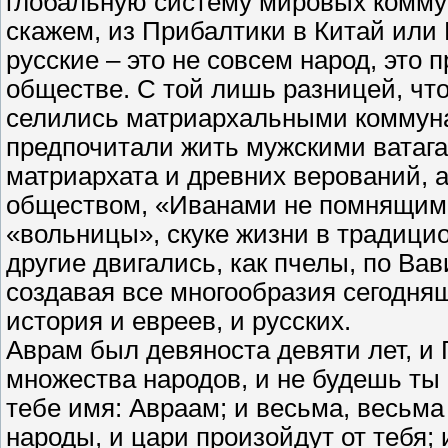
глобальную систему мировых комму
скажем, из Прибалтики в Китай или 
русские – это не совсем народ, это 
обществе. С той лишь разницей, чт
селились матриархальными коммуна
предпочитали жить мужскими ватага
матриархата и древних верований,
обществом, «Иванами не помнящими
«вольницы», скуке жизни в традицио
другие двигались, как пчелы, по Ва
создавая все многообразия сегодня
история и евреев, и русских.
Аврам был девяноста девяти лет, и 
множества народов, и не будешь ты
тебе имя: Авраам; и весьма, весьма
народы, и цари произойдут от тебя