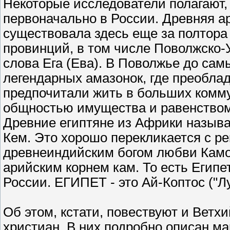
Некоторые исследователи полагают,
первоначально в России. Древняя а
существовала здесь еще за полтора 
провинций, в том числе Поволжско-У
слова Ега (Ева). В Поволжье до са
легендарных амазонок, где преобла
предпочитали жить в больших комму
общностью имущества и равенством 
Древние египтяне из Африки называл
Кем. Это хорошо перекликается с ре
древнеиндийским богом любви Камой
арийским корнем кам. То есть Египе
России. ЕГИПЕТ - это Ай-Коптос ("Л
Об этом, кстати, повествуют и Ветх
христиан. В них подробно описан м