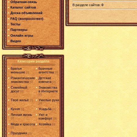
Обратная связь
В разделе сайтов
:
0
Каталог сайтов
Доска объявлений
FAQ (вопрос/ответ)
Тесты
Партнеры
Онлайн игры
Видео
Категории раздела
Братья
Брачные
меньшие
агентства
[0]
[0]
Романтические
Детская
знакомства
комната
[0]
[0]
Семейный
Знакомства
досуг
в Интернете
[0]
[0]
Твоё жильё
Умелые руки
[0]
[0]
Кухня
Усадьба
[0]
[0]
Личная жизнь
Уют и
[0]
комфорт
[0]
Мода и красота
Хозяйка
[0]
[0]
Праздники
[0]