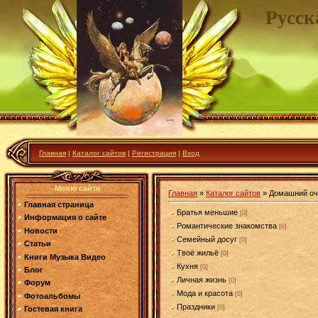
Русск
Главная
|
Каталог сайтов
|
Регистрация
|
Вход
Меню сайта
Главная
»
Каталог сайтов
» Домашний оч
Главная страница
Братья меньшие
[0]
Информация о сайте
Романтические знакомства
[0]
Новости
Семейный досуг
[0]
Статьи
Твоё жильё
[0]
Книги Музыка Видео
Кухня
[0]
Блог
Личная жизнь
[0]
Форум
Мода и красота
[0]
Фотоальбомы
Праздники
[0]
Гостевая книга