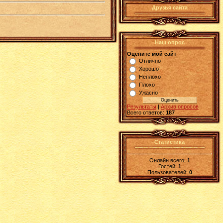
Друзья сайта
Наш опрос
Оцените мой сайт
Отлично
Хорошо
Неплохо
Плохо
Ужасно
Результаты
|
Архив опросов
Всего ответов:
187
Статистика
Онлайн всего:
1
Гостей:
1
Пользователей:
0