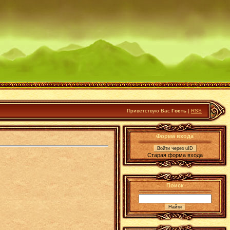
Приветствую Вас
Гость
|
RSS
Форма входа
Войти через uID
Старая форма входа
Поиск