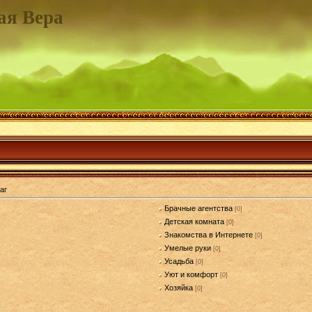
ая Вера
аг
Брачные агентства
[0]
Детская комната
[0]
Знакомства в Интернете
[0]
Умелые руки
[0]
Усадьба
[0]
Уют и комфорт
[0]
Хозяйка
[0]