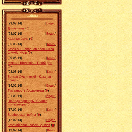
Файлы
[29.07.14]
[
Видео
]
Дикое поле
(
0
)
[28.07.14]
[
Видео
]
Казачья быль
(
0
)
[06.06.14]
[
Книги
]
Казак М.С. Краснов пленник за
службу Чили
(
0
)
[20.03.14]
[
Книги
]
Михаил Шолохов - Тихий Дон
(
0
)
[08.03.14]
[
Книги
]
Богдан Сушинский - Казачья
слава
(
0
)
[24.02.14]
[
Видео
]
Туманность Андромеды
(
0
)
[21.02.14]
[
Видео
]
Господа офицеры. Спасти
императора
(
0
)
[17.02.14]
[
Книги
]
Босфорская война
(
0
)
[12.02.14]
[
Видео
]
Казачий спас. Казак Брылёв
(
0
)
[12.02.14]
[
Книги
]